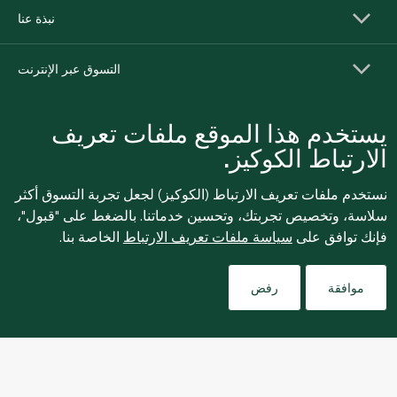
نبذة عنا
التسوق عبر الإنترنت
خدمات العملاء
يستخدم هذا الموقع ملفات تعريف
الارتباط الكوكيز.
نستخدم ملفات تعريف الارتباط (الكوكيز) لجعل تجربة التسوق أكثر
سلاسة، وتخصيص تجربتك، وتحسين خدماتنا. بالضغط على "قبول"،
فإنك توافق على
سياسة ملفات تعريف الارتباط
الخاصة بنا.
Filters
موافقة
رفض
للإبلاغ بشكل مجهول عن أي مخاوف تتعلق بمخالفة القوانين
واللوائح أو الاشتباه في الاحتيال أو الفساد، يرجى إرسال بريد
ethics@spinneys.com
إلكتروني إلى
© 2020-2026 سبينس. كل الحقوق محفوظة