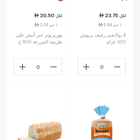
20.50
23.75
لكل
لكل
5.94 ١٠٠ جم
2.56 ١٠٠ جم
لا بولانجير رغيف بريوش
ووربرتونز خبز أبيض على
400 غرام
طريقة المزرعة 800 غ
0
0