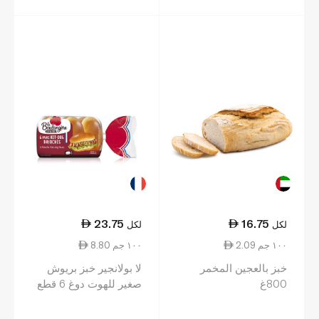
23.75
16.75
لكل
لكل
2.09 ١٠٠ جم
8.80 ١٠٠ جم
خبز بالعجين المخمر
لا بولانجير خبز بريوش
800غ
صغير للهوت دوغ 6 قطع
270 غ