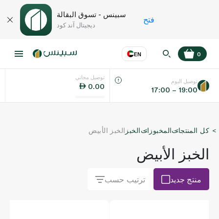
سبينس - تسوق البقالة
فتح
ديجيتال آند كود
EN
0
توصيل مجاني
عر
EN
اللغة
توصيل اليوم
0.00
17:00 – 19:00
UAE
كل المنتجات
المخبوزات
الخبز
الخبز الأبيض
KSA
الخبز الأبيض
منتج جديد
ترتيب حسب