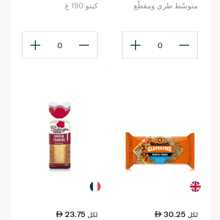
متوسّط طري ومقطّع
كيتو 190 غ
إلى شرائح 800غ
0
0
23.75
30.25
لكل
لكل