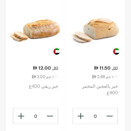
12.00
11.50
لكل
لكل
2.88 ١٠٠ جم
3.00 ١٠٠ جم
خبز بالعجين المخمر
خبز ريفي 400غ
400غ
0
0