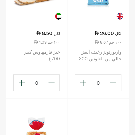
8.50
26.00
لكل
لكل
8.67 ١٠٠ جم
1.09 ١٠٠ جم
واربورتونز رغيف أبيض
خبز فارمهاوس كبير
خالي من الغلوتين 300
700غ
غرام
0
0