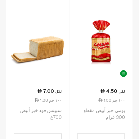
7.00
4.50
لكل
لكل
1.50 ١٠٠ جم
1.00 ١٠٠ جم
يومي خبز أبيض مقطع
سبينس فود خبز أبيض
300 غرام
700غ