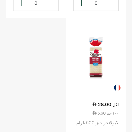
0
0
28.00
لكل
5.60 ١٠٠ جم
لابولانجر خبز 500 غرام