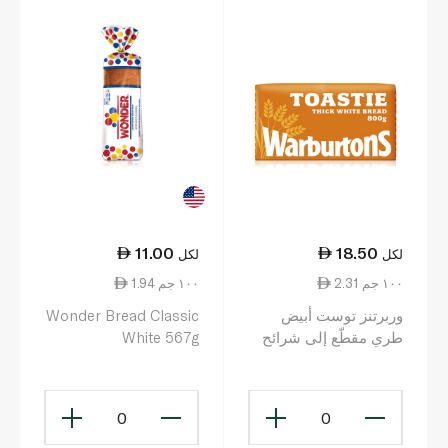
11.00
18.50
لكل
لكل
2.31 ١٠٠ جم
1.94 ١٠٠ جم
وربرتنز توست أبيض
Wonder Bread Classic
طري مقطّع إلى شرائح
White 567g
800غ
0
0