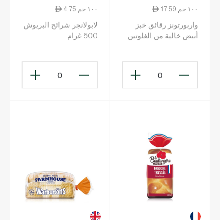
17.59 ١٠٠ جم
4.75 ١٠٠ جم
واربورتونز رقائق خبز
لابولانجر شرائح البريوش
أبيض خالية من الغلوتين
500 غرام
4 قطع 172 غرام
0
0