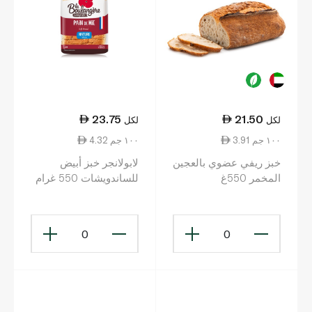
23.75
21.50
لكل
لكل
3.91 ١٠٠ جم
4.32 ١٠٠ جم
خبز ريفي عضوي بالعجين
لابولانجر خبز أبيض
المخمر 550غ
للساندويشات 550 غرام
0
0