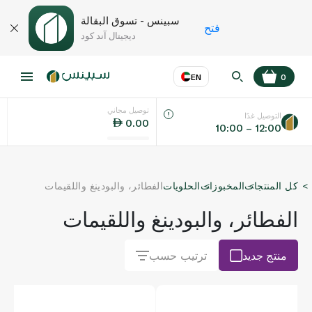
سبينس - تسوق البقالة
فتح
ديجيتال آند كود
EN
0
توصيل مجاني
عر
EN
اللغة
التوصيل غدًا
0.00
10:00 – 12:00
UAE
كل المنتجات
المخبوزات
الحلويات
الفطائر، والبودينغ واللقيمات
KSA
الفطائر، والبودينغ واللقيمات
منتج جديد
ترتيب حسب