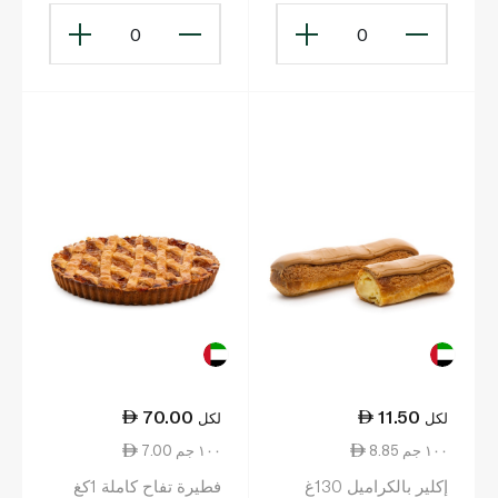
0
0
70.00
11.50
لكل
لكل
8.85 ١٠٠ جم
7.00 ١٠٠ جم
إكلير بالكراميل 130غ
فطيرة تفاح كاملة 1كغ