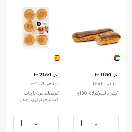
21.50
11.50
لكل
لكل
8.85 ١٠٠ جم
17.20 ١٠٠ جم
إكلير بالشوكولاتة 130غ
كونفيليتاس حاويات
فطائر فولوفون (حجم
كبير) x6
0
0