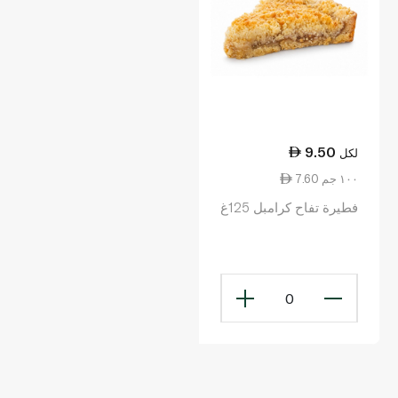
9.50
لكل
7.60 ١٠٠ جم
فطيرة تفاح كرامبل 125غ
0