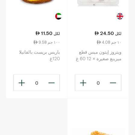
11.50
24.50
لكل
لكل
4.08 ١٠ جم
9.58 ١٠٠ جم
ويتروز إيتون ميس قطع
باريس بريست بالفانيلا
ميرينغ صغيرة × 12 60 غ
120غ
0
0