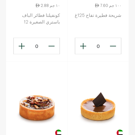
7.60 ١٠٠ جم
2.88 ١٠ جم
شريحة فطيرة تفاح 125غ
كونفيلتا فطائر الباف
باستري الصغيرة 12
قطعة
0
0