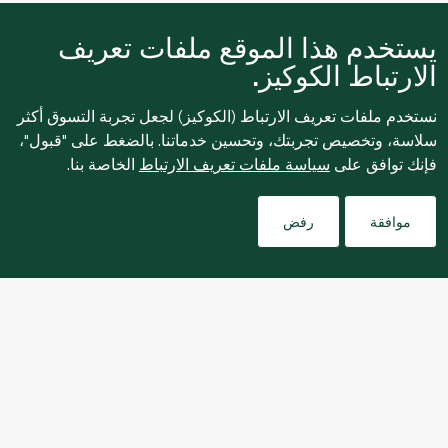
يستخدم هذا الموقع ملفات تعريف
نبذة عنا
الارتباط الكوكيز.
نستخدم ملفات تعريف الارتباط (الكوكيز) لجعل تجربة التسوق أكثر
التسوق عبر الإنترنت
سلاسة، وتخصيص تجربتك، وتحسين خدماتنا. بالضغط على "قبول"،
فإنك توافق على
سياسة ملفات تعريف الارتباط
الخاصة بنا.
خدمات العملاء
Filters
موافقة
رفض
للإبلاغ بشكل مجهول عن أي مخاوف تتعلق بمخالفة القوانين
واللوائح أو الاشتباه في الاحتيال أو الفساد، يرجى إرسال بريد
ethics@spinneys.com
إلكتروني إلى