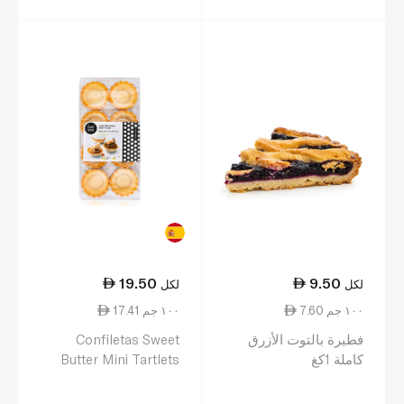
19.50
9.50
لكل
لكل
7.60 ١٠٠ جم
17.41 ١٠٠ جم
فطيرة بالتوت الأزرق
Confiletas Sweet
كاملة 1كغ
Butter Mini Tartlets
45mm x 16 112g