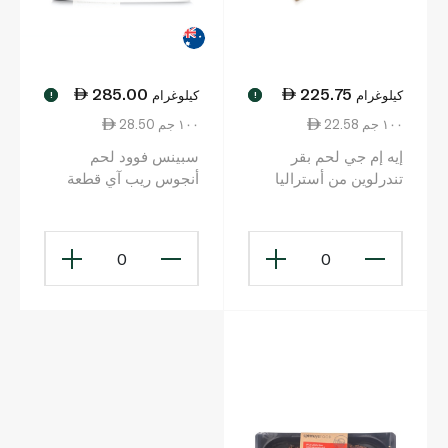
285.00
225.75
كيلوغرام
كيلوغرام
!
!
22.58 ١٠٠ جم
28.50 ١٠٠ جم
إيه إم جي لحم بقر
سبينس فوود لحم
تندرلوين من أستراليا
أنجوس ريب آي قطعة
مُغذّى على العشب
رفيعة
0
0