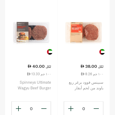
40.00
38.00
لكل
لكل
8.26 ١٠٠ جم
13.33 ١٠٠ جم
سبينس فوود برغر ربع
Spinneys Ultimate
باوند من لحم أبقار
Wagyu Beef Burger
متغذية على العشب
300g
460غ
0
0