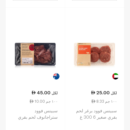
45.00
25.00
لكل
لكل
8.33 ١٠٠ جم
10.00 ١٠٠ جم
سبينس فوود برغر لحم
سبينس فوود
بقري صغير 6 300 غ
ستراجانوف لحم بقري
استرالي 450 غرام