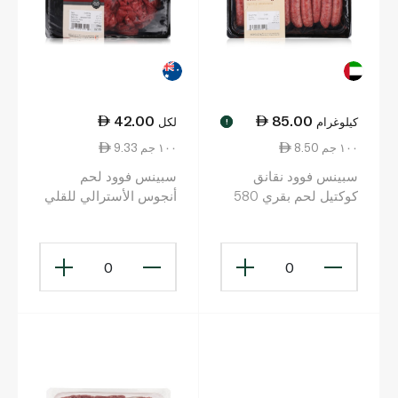
42.00
85.00
كيلوغرام
لكل
!
8.50 ١٠٠ جم
9.33 ١٠٠ جم
سبينس فوود نقانق
سبينس فوود لحم
كوكتيل لحم بقري 580
أنجوس الأسترالي للقلي
غرام
450 غرام
0
0