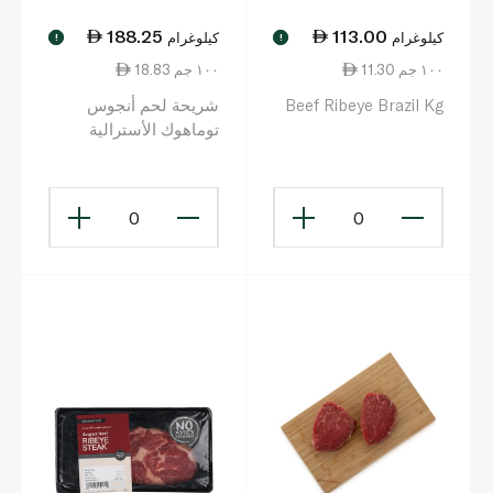
188.25
113.00
كيلوغرام
كيلوغرام
!
!
11.30 ١٠٠ جم
18.83 ١٠٠ جم
Beef Ribeye Brazil Kg
شريحة لحم أنجوس
توماهوك الأسترالية
0
0