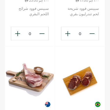
17.00 ١٠٠ جم
23.00 ١٠٠ جم
سبينس فوود شريحة
سبينس فوود شرائح
لحم تندرليون بقري
اللحم البقري
بالكيلوغرام سبينسفود
0
0