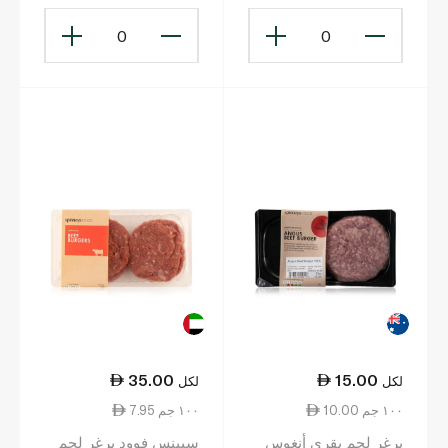
0
0
35.00
15.00
لكل
لكل
10.00 ١٠٠ جم
7.95 ١٠٠ جم
برغر لحم بقري أنغوس
سبينس فوود برغر لحم