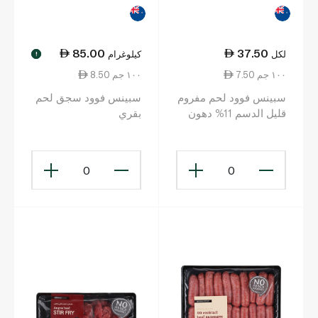
85.00
37.50
لكل
كيلوغرام
!
7.50 ١٠٠ جم
8.50 ١٠٠ جم
سبينس فوود لحم مفروم
سبينس فوود سجق لحم
قليل الدسم 11% دهون
بقري
500 غرام
0
0