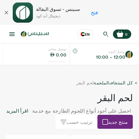
سبينس - تسوق البقالة
فتح
ديجيتال آند كود
EN
0
توصيل مجاني
عر
EN
اللغة
توصيل اليوم
0.00
10:00 – 12:00
UAE
كل المنتجات
الملحمة
لحم البقر
KSA
لحم البقر
احصل على أجود أنواع اللحوم الطازجة مع خدمة
اقرأ المزيد
توصيل سبينس الآن. سواء كنت تبحث عن لحم
منتج جديد
ترتيب حسب
بقري طازج بمختلف أنواعه أو برجر ونقانق،
ستجدها هنا بكل تأكيد. استكشف كل الخيارات