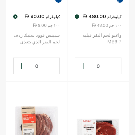
90.00
480.00
كيلوغرام
كيلوغرام
!
!
48.00 ١٠٠ جم
9.00 ١٠٠ جم
واغيو لحم البقر فيليه
سبينس فوود ستيك ردف
MB6-7
لحم البقر الذي يتغذى
على العشب
0
0