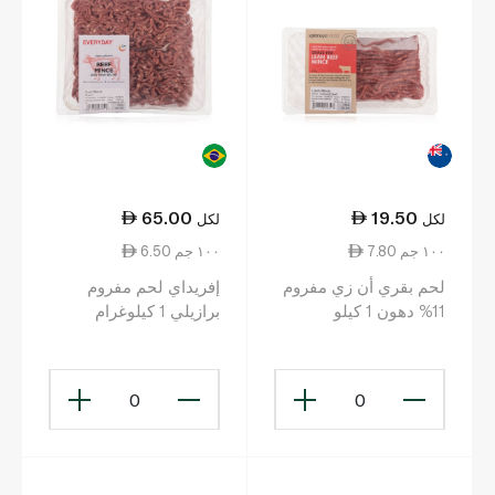
65.00
19.50
لكل
لكل
7.80 ١٠٠ جم
6.50 ١٠٠ جم
لحم بقري أن زي مفروم
إفريداي لحم مفروم
11% دهون 1 كيلو
برازيلي 1 كيلوغرام
0
0