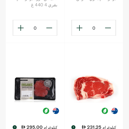
بقري 4 440 غ
0
0
295.00
231.25
كيلوغرام
كيلوغرام
!
!