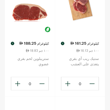
188.25
161.25
كيلوغرام
كيلوغرام
!
!
16.13 ١٠٠ جم
18.83 ١٠٠ جم
ستيك ريب آي بقري
ستريبلوين لحم بقري
يتغذى على العشب
عضوي
أستراليا
0
0