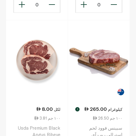
0
0
8.00
265.00
كيلوغرام
لكل
!
26.50 ١٠٠ جم
3.81 ١٠٠ جم
سبينس فوود لحم
Usda Premium Black
استرالى ريب آي
Angus Ribeye