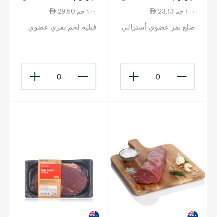
23.13 ١٠٠ جم
29.50 ١٠٠ جم
ضلع بقر عضوي أسترالي
فيليه لحم بقري عضوي
0
0