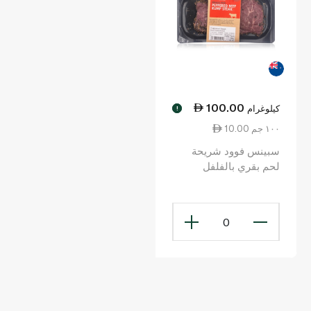
100.00
كيلوغرام
!
10.00 ١٠٠ جم
سبينس فوود شريحة
لحم بقري بالفلفل
0