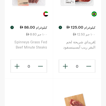
86.00
125.00
كيلوغرام
كيلوغرام
!
!
12.50 ١٠٠ جم
8.60 ١٠٠ جم
إفريداي شريحة لحم
Spinneys Grass Fed
البقر ريب آيسبينسفود
Beef Minute Steaks
0
0