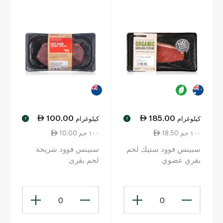
100.00
185.00
كيلوغرام
كيلوغرام
!
!
18.50 ١٠٠ جم
10.00 ١٠٠ جم
سبينس فوود ستيك لحم
سبينس فوود شريحة
بقري عضوي
لحم بقرى
0
0