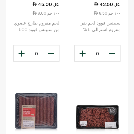
45.00
42.50
لكل
لكل
8.50 ١٠٠ جم
9.00 ١٠٠ جم
سبينس فوود لحم بقر
لحم مفروم طازج عضوي
مفروم استرالى 5 %
من سبينس فوود 500
دهون اقل 500 غرام
غرام
0
0