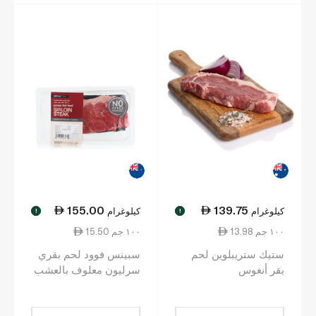
155.00
139.75
كيلوغرام
كيلوغرام
!
!
13.98 ١٠٠ جم
15.50 ١٠٠ جم
ستيك ستريبلوين لحم
سبينس فوود لحم بقري
بقر أنغوس
سرليون معلوف بالعشب