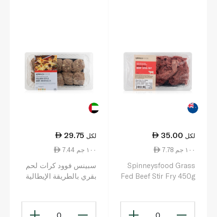
وتسوق منها كل ما تريد الآن.
29.75
35.00
لكل
لكل
7.78 ١٠٠ جم
7.44 ١٠٠ جم
Spinneysfood Grass
سبينس فوود كرات لحم
Fed Beef Stir Fry 450g
بقري بالطريقة الإيطالية
400غ
0
0