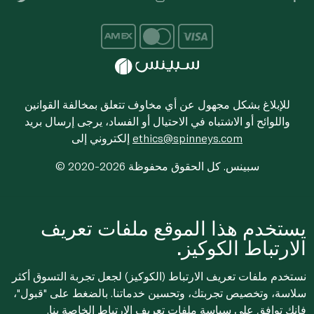
للإبلاغ بشكل مجهول عن أي مخاوف تتعلق بمخالفة القوانين
واللوائح أو الاشتباه في الاحتيال أو الفساد، يرجى إرسال بريد
ethics@spinneys.com
إلكتروني إلى
© 2020-2026 سبينس. كل الحقوق محفوظة
يستخدم هذا الموقع ملفات تعريف
الارتباط الكوكيز.
نستخدم ملفات تعريف الارتباط (الكوكيز) لجعل تجربة التسوق أكثر
سلاسة، وتخصيص تجربتك، وتحسين خدماتنا. بالضغط على "قبول"،
فإنك توافق على
سياسة ملفات تعريف الارتباط
الخاصة بنا.