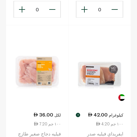
0
0
36.00
42.00
كيلوغرام
لكل
!
4.20 ١٠٠ جم
7.20 ١٠٠ جم
ايفريداي فيليه صدر
فيليه دجاج صغير طازج