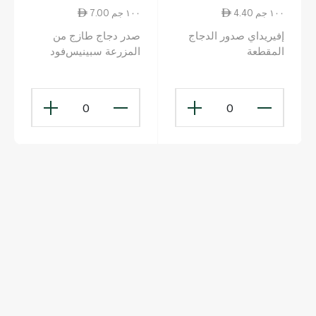
4.40 ١٠٠ جم
7.00 ١٠٠ جم
إفيريداي صدور الدجاج
صدر دجاج طازج من
المقطعة
المزرعة سبينيس‌فود
إسبانيا
0
0