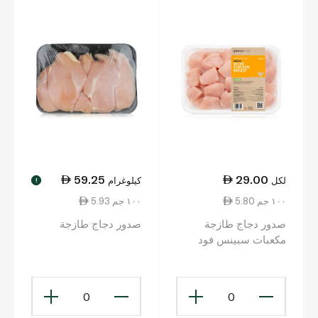
59.25
29.00
لكل
كيلوغرام
!
5.80 ١٠٠ جم
5.93 ١٠٠ جم
صدور دجاج طازجة
صدور دجاج طازجة
مكعبات سبينس فود
500 غ
0
0