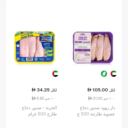
34.25
105.00
لكل
لكل
21.00 ١٠٠ جم
6.85 ١٠٠ جم
دار زوود صدور دجاج
الخزنة - صدور دجاج
عضوية طازجة 500 غ
طازج 500 غرام