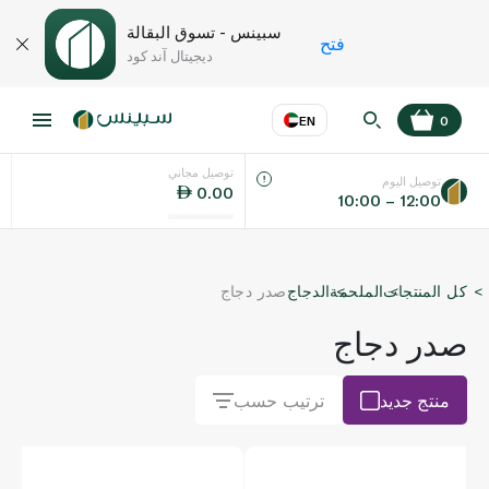
سبينس - تسوق البقالة
فتح
ديجيتال آند كود
EN
0
توصيل مجاني
عر
EN
اللغة
توصيل اليوم
0.00
10:00 – 12:00
UAE
كل المنتجات
الملحمة
الدجاج
صدر دجاج
KSA
صدر دجاج
منتج جديد
ترتيب حسب