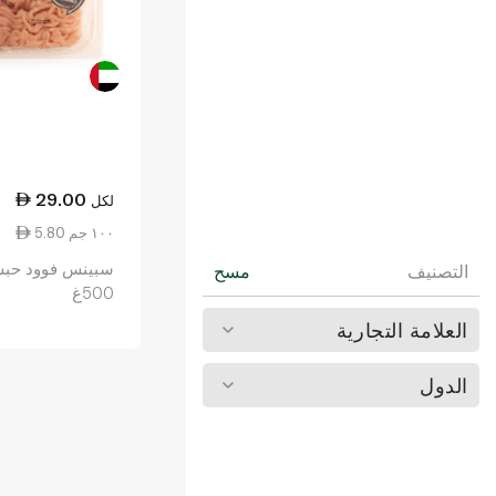
29.00
لكل
5.80 ١٠٠ جم
سبينس فوود حب
التصنيف
مسح
500غ
العلامة التجارية
الدول