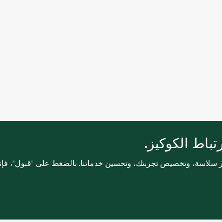
باط الكوكيز.
ثر سلاسة، وتخصيص تجربتك، وتحسين خدماتنا. بالضغط على "قبول"، فإ