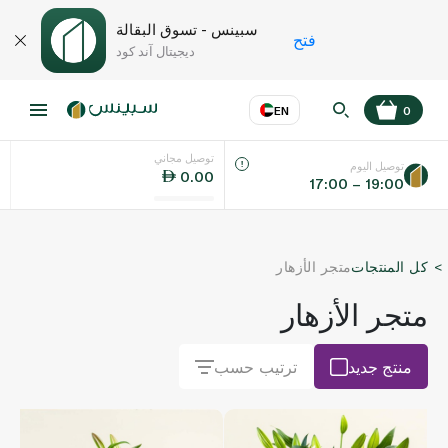
سبينس - تسوق البقالة
فتح
ديجيتال آند كود
EN
0
توصيل مجاني
عر
EN
اللغة
توصيل اليوم
0.00
17:00 – 19:00
UAE
كل المنتجات
متجر الأزهار
KSA
متجر الأزهار
منتج جديد
ترتيب حسب