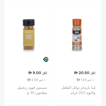
9.00
20.50
لكل
لكل
1.03 ١٠ جم
2.00 ١٠ جم
إينا بارمانز توابل الفلفل
سبينس فوود زنجبيل
والثوم 200 غرام
مطحون 45 غ