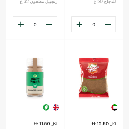
للدجاج 50 غ
زنجبيل مطحون 32 غ
0
0
11.50
12.50
لكل
لكل