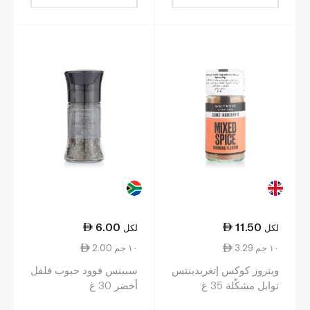
6.00
11.50
لكل
لكل
3.29 ١٠ جم
2.00 ١٠ جم
ويتروز كوكس إنغريدينتس
سبينس فوود حبوب فلفل
توابل مشكّلة 35 غ
أخضر 30 غ