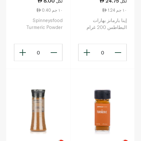
8.00
24.75
لكل
لكل
1.24 ١٠ جم
0.40 ١٠ جم
إينا بارمانز بهارات
Spinneysfood
البطاطس 200 غرام
Turmeric Powder
Pouch 200g
0
0