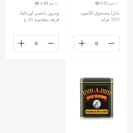
0.63 ١٠ جم
3.48 ١٠ جم
بايارا مسحوق الكمون
ويتروز داتشي أورغانِك
200 غرام
قرفة مطحونة 33 غ
0
0