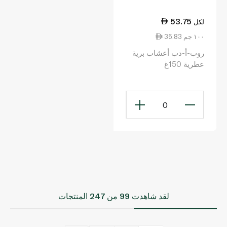
53.75
لكل
35.83 ١٠٠ جم
روب-أ-دب أعشاب برية
عطرية 150غ
0
لقد شاهدت
99
من 247 المنتجات