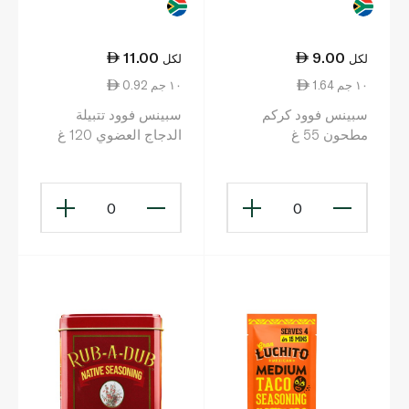
11.00
9.00
لكل
لكل
1.64 ١٠ جم
0.92 ١٠ جم
سبينس فوود كركم
سبينس فوود تتبيلة
مطحون 55 غ
الدجاج العضوي 120 غ
0
0