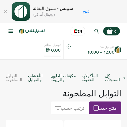
سبينس - تسوق البقالة
فتح
ديجيتال آند كود
EN
0
توصيل مجاني
عر
EN
اللغة
التوصيل غدًا
0.00
10:00 – 12:00
UAE
كل
المأكولات
مكوّنات الطهي
الأعشاب
التوابل
KSA
المنتجات
الخفيفة
والزيوت
والتوابل
المطحونة
التوابل المطحونة
منتج جديد
ترتيب حسب