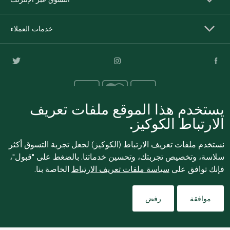
خدمات العملاء
يستخدم هذا الموقع ملفات تعريف
الارتباط الكوكيز.
للإبلاغ بشكل مجهول عن أي مخاوف تتعلق بمخالفة القوانين
نستخدم ملفات تعريف الارتباط (الكوكيز) لجعل تجربة التسوق أكثر
واللوائح أو الاشتباه في الاحتيال أو الفساد، يرجى إرسال بريد
سلاسة، وتخصيص تجربتك، وتحسين خدماتنا. بالضغط على "قبول"،
ethics@spinneys.com
إلكتروني إلى
فإنك توافق على
سياسة ملفات تعريف الارتباط
الخاصة بنا.
© 2020-2026 سبينس. كل الحقوق محفوظة
Filters
موافقة
رفض