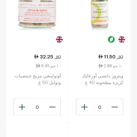
32.25
11.50
لكل
لكل
2.88 ١٠ جم
6.45 ١٠ جم
ويتروز داتشي أورغانِك
أوتولينغي مزيج حمضيات
كزبرة مطحونة 40 غ
وتوابل 50 غ
0
0