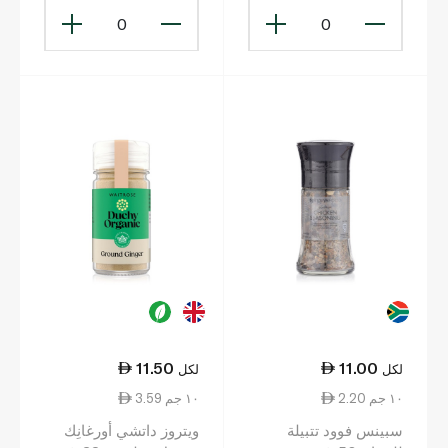
0
0
11.50
11.00
لكل
لكل
2.20 ١٠ جم
3.59 ١٠ جم
سبينس فوود تتبيلة
ويتروز داتشي أورغانِك