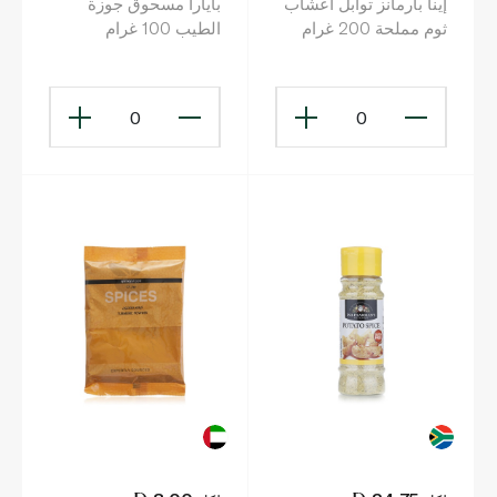
إينا بارمانز توابل أعشاب
بايارا مسحوق جوزة
ثوم مملحة 200 غرام
الطيب 100 غرام
0
0