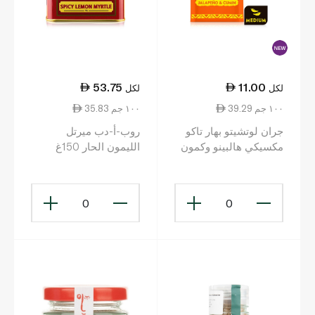
53.75
11.00
لكل
لكل
39.29 ١٠٠ جم
35.83 ١٠٠ جم
جران لوتشيتو بهار تاكو
روب-أ-دب ميرتل
مكسيكي هالبينو وكمون
الليمون الحار 150غ
متوسط 28 غ
0
0