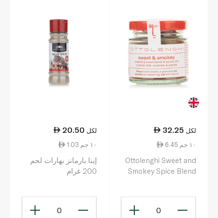
20.50
32.25
لكل
لكل
6.45 ١٠ جم
1.03 ١٠ جم
Ottolenghi Sweet and
إينا بارمانز بهارات لحم
Smokey Spice Blend
200 غرام
50g
0
0