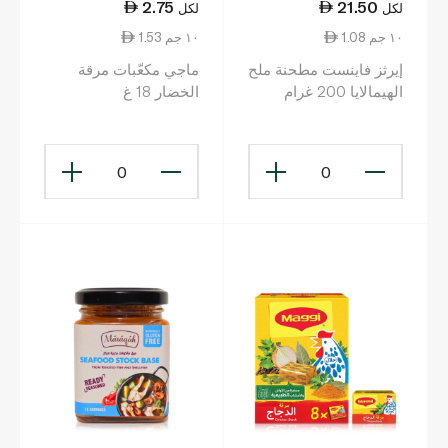
2.75
21.50
لكل
لكل
1.08 ١٠ جم
1.53 ١٠ جم
إيرثز فاينست مطحنة ملح
ماجي مكعّبات مرقة
الهيمالايا 200 غرام
الخضار 18 غ
0
0