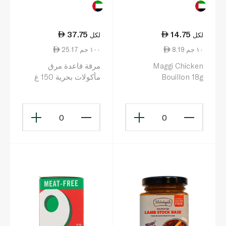
37.75
14.75
لكل
لكل
8.19 ١٠ جم
25.17 ١٠٠ جم
Maggi Chicken
مرقة قاعدة مرق
Bouillon 18g
مأكولات بحرية 150 غ
0
0