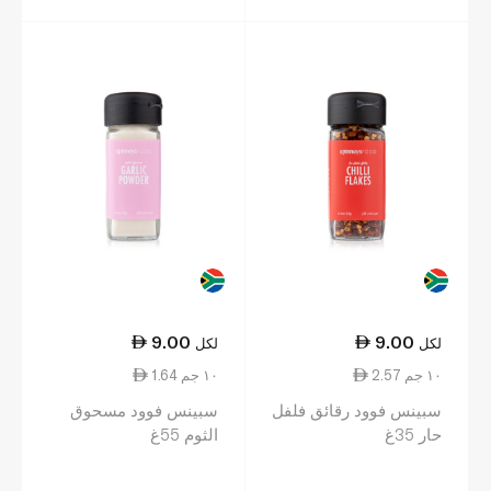
9.00
9.00
لكل
لكل
2.57 ١٠ جم
1.64 ١٠ جم
سبينس فوود رقائق فلفل
سبينس فوود مسحوق
حار 35غ
الثوم 55غ