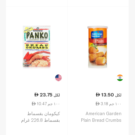
23.75
13.50
لكل
لكل
3.18 ١٠٠ جم
10.47 ١٠٠ جم
American Garden
كيكومان بقسماط
Plain Bread Crumbs
بقسماط 226.8 غرام
425g