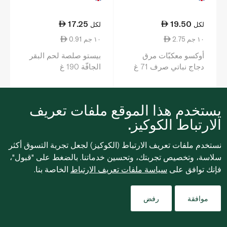
17.25
19.50
لكل
لكل
2.75 ١٠ جم
0.91 ١٠ جم
أوكسو معكبّات مرق
بيستو صلصة لحم البقر
دجاج نباتي صرف 71 غ
الجافّة 190 غ
يستخدم هذا الموقع ملفات تعريف
0
0
الارتباط الكوكيز.
نستخدم ملفات تعريف الارتباط (الكوكيز) لجعل تجربة التسوق أكثر
سلاسة، وتخصيص تجربتك، وتحسين خدماتنا. بالضغط على "قبول"،
فإنك توافق على
سياسة ملفات تعريف الارتباط
الخاصة بنا.
Filters
موافقة
رفض