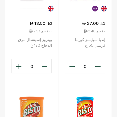
13.50
27.00
لكل
لكل
5.40 ١٠ جم
7.94 ١٠٠ جم
إنديا سبايسز كورما
ويتروز إسينشال مرق
كريمي 50 غ
الدجاج 170 غ
0
0