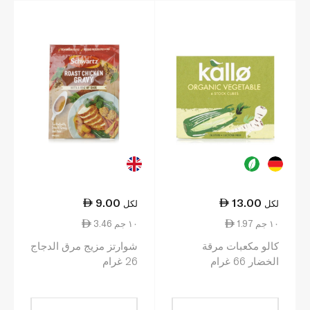
9.00
13.00
لكل
لكل
1.97 ١٠ جم
3.46 ١٠ جم
كالو مكعبات مرقة
شوارتز مزيج مرق الدجاج
الخضار 66 غرام
26 غرام