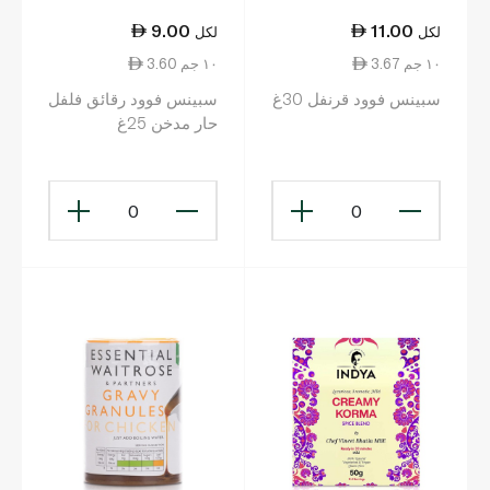
9.00
11.00
لكل
لكل
3.67 ١٠ جم
3.60 ١٠ جم
سبينس فوود قرنفل 30غ
سبينس فوود رقائق فلفل
حار مدخن 25غ
0
0