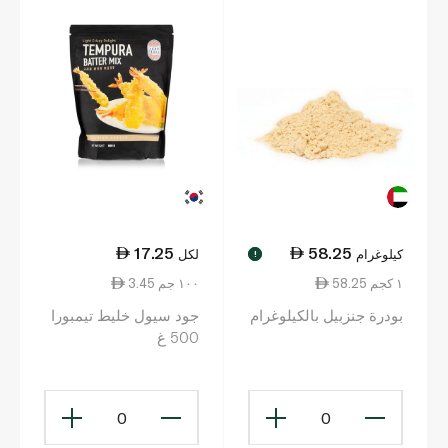
17.25
58.25
كيلوغرام
لكل
!
58.25 ١ كجم
3.45 ١٠٠ جم
بودرة جنزبيل بالكيلوغرام
جود سيول خليط تيمبورا
500 غ
0
0