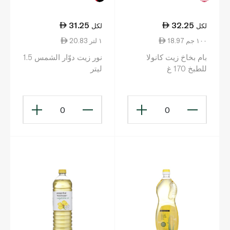
31.25
32.25
لكل
لكل
18.97 ١٠٠ جم
20.83 ١ لتر
بام بخاخ زيت كانولا
نور زيت دوّار الشمس 1.5
للطبخ 170 غ
ليتر
0
0