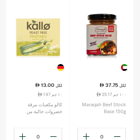
13.00
37.75
لكل
لكل
25.17 ١٠٠ جم
1.97 ١٠ جم
Maraqah Beef Stock
كالو مكعبات مرقة
Base 150g
خضروات خالية من
الخميرة 6 قطع 66 غرام
0
0