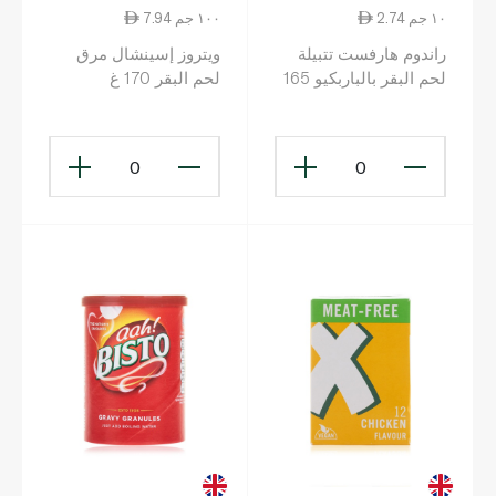
2.74 ١٠ جم
7.94 ١٠٠ جم
راندوم هارفست تتبيلة
ويتروز إسينشال مرق
لحم البقر بالباربكيو 165
لحم البقر 170 غ
غ
0
0