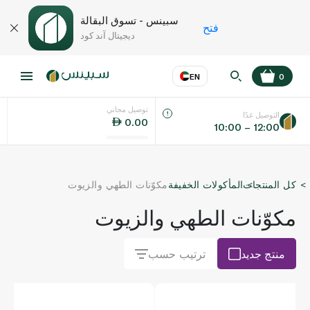
سبينس - تسوق البقالة
فتح
ديجيتال آند كود
EN
0
توصيل مجاني
عر
EN
اللغة
التوصيل غدًا
0.00
10:00 – 12:00
UAE
كل المنتجات
المأكولات الخفيفة
مكوّنات الطهي والزيوت
KSA
مكوّنات الطهي والزيوت
منتج جديد
ترتيب حسب