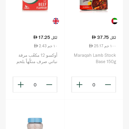
17.25
37.75
لكل
لكل
25.17 ١٠٠ جم
2.43 ١٠ جم
Maraqah Lamb Stock
أوكسو 12 مكعّب مرقة
Base 150g
نباتي صرف منكّهاً بلحم
البقر وخالٍ من اللحم 71
غ
0
0