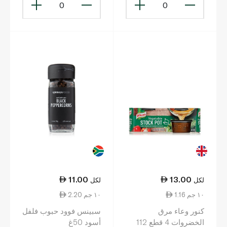
0
0
11.00
13.00
لكل
لكل
1.16 ١٠ جم
2.20 ١٠ جم
كنور وعاء مرق
سبينس فوود حبوب فلفل
الخضروات 4 قطع 112
أسود 50غ