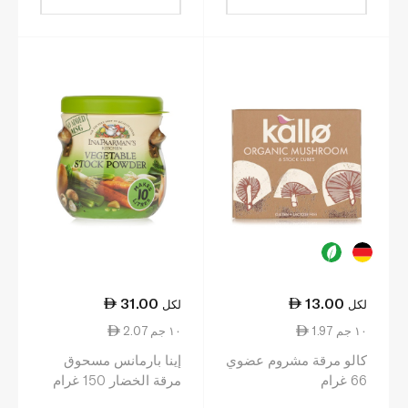
31.00
13.00
لكل
لكل
1.97 ١٠ جم
2.07 ١٠ جم
كالو مرقة مشروم عضوي
إينا بارمانس مسحوق
66 غرام
مرقة الخضار 150 غرام