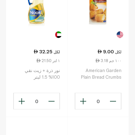
32.25
9.00
لكل
لكل
3.18 ١٠٠ جم
21.50 ١ لتر
American Garden
نور ذرة + زيت نقي
Plain Bread Crumbs
100% 1.5 ليتر
283g
0
0