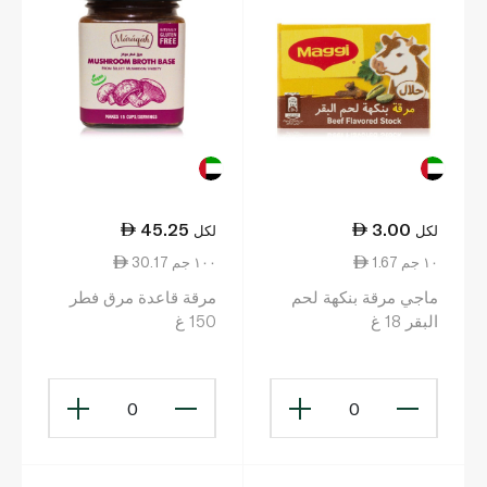
45.25
3.00
لكل
لكل
1.67 ١٠ جم
30.17 ١٠٠ جم
ماجي مرقة بنكهة لحم
مرقة قاعدة مرق فطر
البقر 18 غ
150 غ
0
0