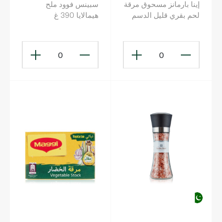
إينا بارمانز مسحوق مرقة
سبينس فوود ملح
لحم بقري قليل الدسم
هيمالايا 390 غ
150 غرام
0
0