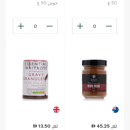
50 غ
جوش 50 غ
0
0
13.50
45.25
لكل
لكل