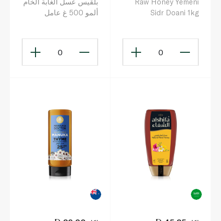
Raw Honey Yemeni
بلقيس عسل الغابة الخام
Sidr Doani 1kg
ألمو 500 غ عامل
باتاغونيا النشط 200+
0
0