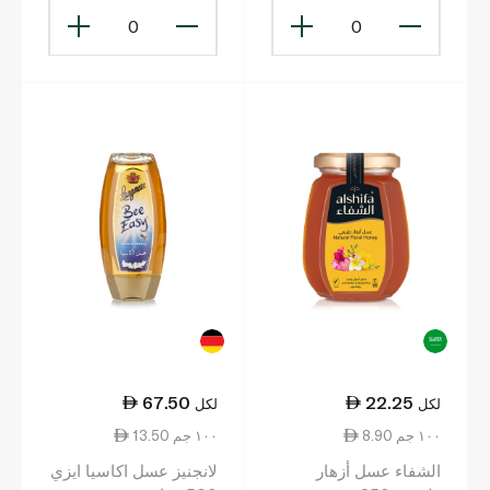
0
0
67.50
22.25
لكل
لكل
8.90 ١٠٠ جم
13.50 ١٠٠ جم
الشفاء عسل أزهار
لانجنيز عسل اكاسيا ايزي