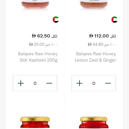
62.50
112.00
لكل
لكل
44.80 ١٠٠ جم
25.00 ١٠٠ جم
Balqees Raw Honey
Balqees Raw Honey,
Sidr Kashmiri 250g
Lemon Zest & Ginger
Fusion 250g
0
0