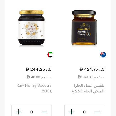
244.25
424.75
لكل
لكل
163.37 ١٠٠ جم
48.85 ١٠٠ جم
بلقيس عسل الجارا
Raw Honey Socotra
الملكي الخام 260 غ
500g
0
0