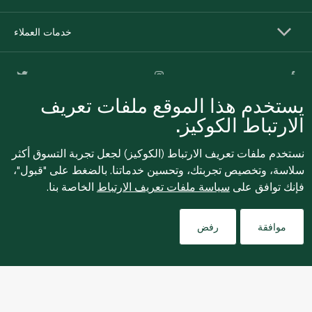
خدمات العملاء
يستخدم هذا الموقع ملفات تعريف
الارتباط الكوكيز.
نستخدم ملفات تعريف الارتباط (الكوكيز) لجعل تجربة التسوق أكثر
سلاسة، وتخصيص تجربتك، وتحسين خدماتنا. بالضغط على "قبول"،
للإبلاغ بشكل مجهول عن أي مخاوف تتعلق بمخالفة القوانين
فإنك توافق على
سياسة ملفات تعريف الارتباط
الخاصة بنا.
واللوائح أو الاشتباه في الاحتيال أو الفساد، يرجى إرسال بريد
Filters
ethics@spinneys.com
إلكتروني إلى
موافقة
رفض
© 2020-2026 سبينس. كل الحقوق محفوظة