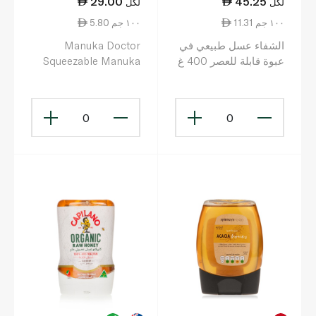
29.00
45.25
لكل
لكل
11.31 ١٠٠ جم
5.80 ١٠٠ جم
الشفاء عسل طبيعي في
Manuka Doctor
عبوة قابلة للعصر 400 غ
Squeezable Manuka
with Thyme Multifloral
Honey Mgo 25+ 500g
0
0