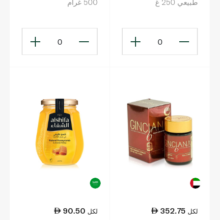
طبيعي 250 غ
500 غرام
0
0
90.50
352.75
لكل
لكل