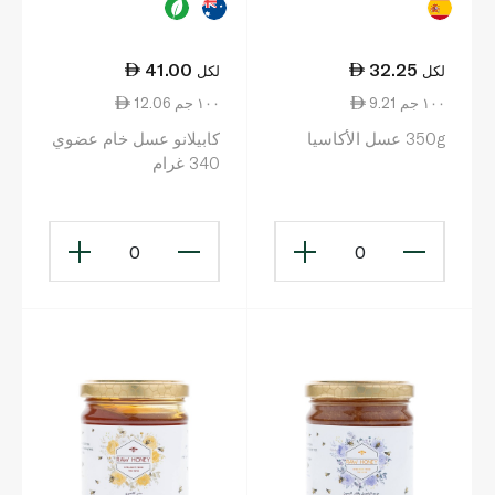
41.00
32.25
لكل
لكل
9.21 ١٠٠ جم
12.06 ١٠٠ جم
350g عسل الأكاسيا
كابيلانو عسل خام عضوي
340 غرام
0
0