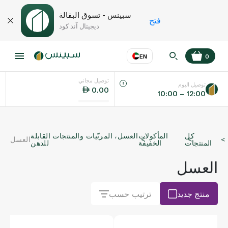
سبينس - تسوق البقالة
فتح
ديجيتال آند كود
EN
0
توصيل مجاني
عر
EN
اللغة
توصيل اليوم
0.00
10:00 – 12:00
UAE
كل
المأكولات
العسل، المربّيات والمنتجات القابلة
العسل
KSA
المنتجات
الخفيفة
للدهن
العسل
منتج جديد
ترتيب حسب