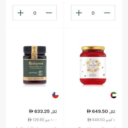
0
0
633.25
649.50
لكل
لكل
649.50 ١ كجم
126.65 ١٠٠ جم