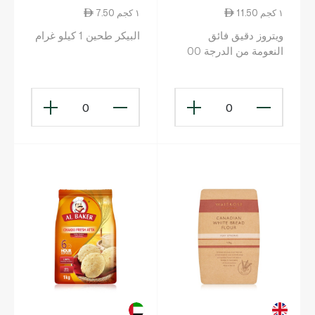
11.50 ١ كجم
7.50 ١ كجم
ويتروز دقيق فائق
البيكر طحين 1 كيلو غرام
النعومة من الدرجة 00
لتحضير الباستا 1 كلغ
0
0