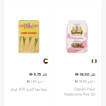
5.75
18.50
لكل
لكل
18.50 ١ كجم
1.44 ١٠٠ جم
Caputo Flour
صفا نشا الذرة 400 غرام
Pasticceria Pink 00
1kg