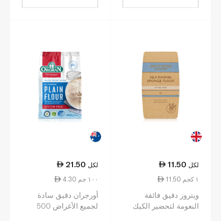
21.50
11.50
لكل
لكل
11.50 ١ كجم
4.30 ١٠٠ جم
ويتروز دقيق فائقة
أورجران دقيق سادة
النعومة لتحضير الكيك
لجميع الأغراض 500
الإسفنجي 1 كلغ
غرام