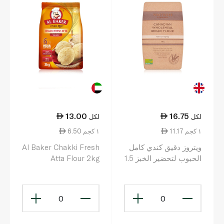
13.00
16.75
لكل
لكل
11.17 ١ كجم
6.50 ١ كجم
ويتروز دقيق كندي كامل
Al Baker Chakki Fresh
الحبوب لتحضير الخبز 1.5
Atta Flour 2kg
كلغ
0
0