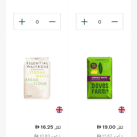
White Flour 1.5kg
كيلوغرام
0
0
16.25
19.00
لكل
لكل
12.67 ١ كجم
10.83 ١ كجم