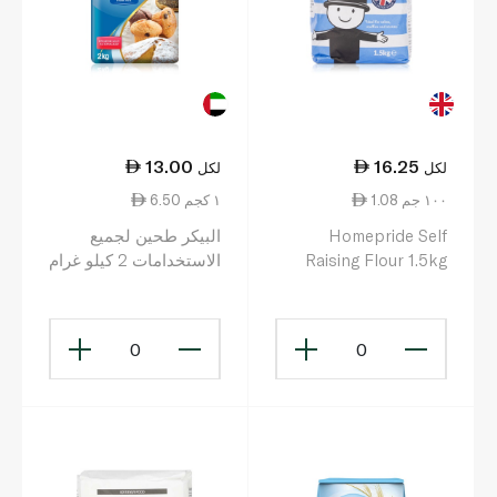
13.00
16.25
لكل
لكل
1.08 ١٠٠ جم
6.50 ١ كجم
Homepride Self
البيكر طحين لجميع
Raising Flour 1.5kg
الاستخدامات 2 كيلو غرام
0
0