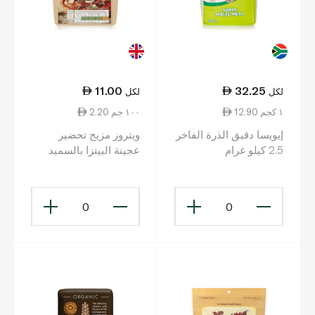
11.00
32.25
لكل
لكل
12.90 ١ كجم
2.20 ١٠٠ جم
إيويسا دقيق الذرة الفاخر
ويتروز مزيج تحضير
2.5 كيلو غرام
عجينة البيتزا بالسميد
500 غ
0
0