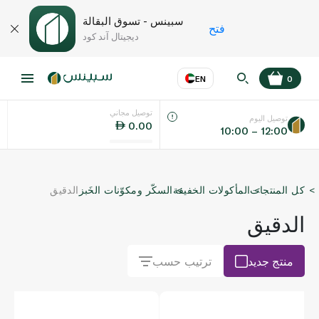
سبينس - تسوق البقالة
فتح
ديجيتال آند كود
EN
0
توصيل مجاني
عر
EN
اللغة
توصيل اليوم
0.00
10:00 – 12:00
UAE
كل المنتجات
المأكولات الخفيفة
السكّر ومكوّنات الخَبز
الدقيق
KSA
الدقيق
منتج جديد
ترتيب حسب