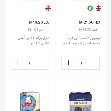
16.25
21.50
لكل
لكل
14.33 ١ كجم
1.08 ١٠٠ جم
ويتروز داتشي أورغانِك
هوم برايد دقيق أبيض
دقيق أبيض لتحضير الخبز
عادي 1.5 كغ
1.5 كلغ
0
0