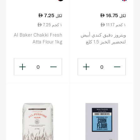
7.25
16.75
لكل
لكل
11.17 ١ كجم
7.25 ١ كجم
ويتروز دقيق كندي أبيض
Al Baker Chakki Fresh
لتحضير الخبز 1.5 كلغ
Atta Flour 1kg
0
0