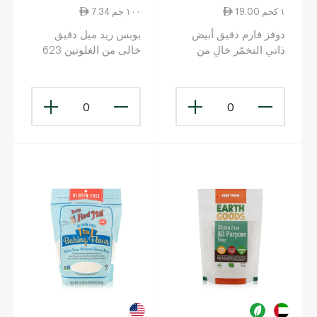
19.00 ١ كجم
7.34 ١٠٠ جم
دوفز فارم دقيق أبيض
بوبس ريد ميل دقيق
ذاتي التخمّر خالٍ من
خالى من الغلوتين 623
الغلوتين 1 كلغ
غرام
0
0