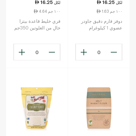
16.25
16.25
لكل
لكل
1.63 ١٠٠ جم
4.64 ١٠٠ جم
دوفز فارم دقيق جاودر
فري خليط قاعدة بيتزا
عضوي 1 كيلوغرام
خالٍ من الغلوتين 350جم
0
0