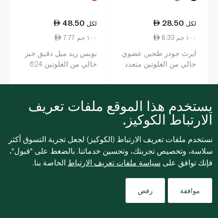
48.50
28.50
لكل
لكل
6.33 ١٠٠ جم
7.77 ١٠٠ جم
ايرث جودز طحين عضوي
بوبس ريد ميل دقيق خبز
خالي من الغلوتين متعدد
خالي من الغلوتين 624
الاستعمالات 450 غرام
غرام
يستخدم هذا الموقع ملفات تعريف
0
0
الارتباط الكوكيز.
نستخدم ملفات تعريف الارتباط (الكوكيز) لجعل تجربة التسوق أكثر
سلاسة، وتخصيص تجربتك، وتحسين خدماتنا. بالضغط على "قبول"،
فإنك توافق على
سياسة ملفات تعريف الارتباط
الخاصة بنا.
Filters
لقد شاهدت
99
من 115 المنتجات
موافقة
رفض