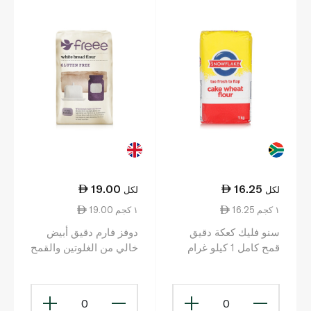
19.00
16.25
لكل
لكل
16.25 ١ كجم
19.00 ١ كجم
سنو فليك كعكة دقيق
دوفز فارم دقيق أبيض
قمح كامل 1 كيلو غرام
خالي من الغلوتين والقمح
1 كيلوغرام
0
0