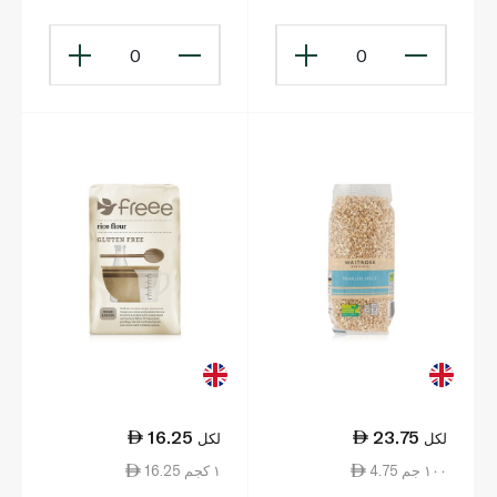
0
0
16.25
23.75
لكل
لكل
4.75 ١٠٠ جم
16.25 ١ كجم