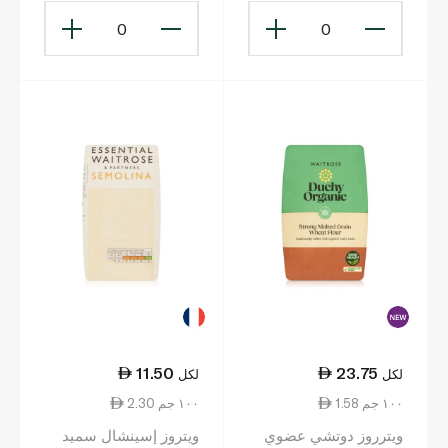
0
0
11.50
23.75
لكل
لكل
1.58 ١٠٠ جم
2.30 ١٠٠ جم
ويترروز دوتشي عضوي
ويتروز إسينشال سميد