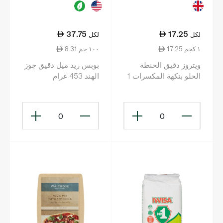
37.75
17.25
لكل
لكل
17.25 ١ كجم
8.31 ١٠٠ جم
ويتروز دقيق الحنطة
بوبس ريد ميل دقيق جوز
الحلو بنكهة المكسرات 1
الهند 453 غرام
كلغ
0
0