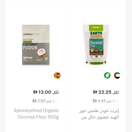
13.00
22.25
لكل
لكل
4.45 ١٠٠ جم
2.60 ١٠٠ جم
إيرث غودز طحين جوز
Spinneysfood Organic
الهند عضوي خالٍ من
Coconut Flour 500g
الغلوتين 500 غ