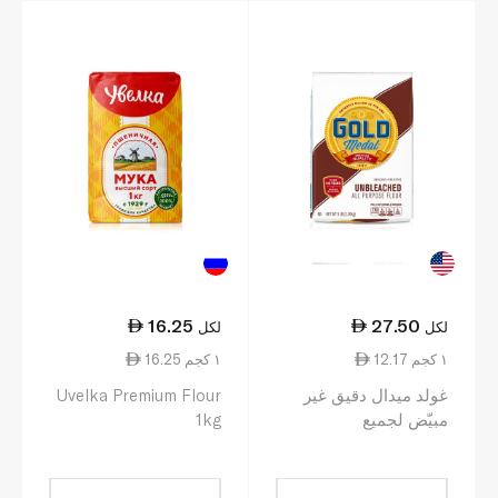
16.25
27.50
لكل
لكل
12.17 ١ كجم
16.25 ١ كجم
غولد ميدال دقيق غير
Uvelka Premium Flour
مبيّض لجميع
1kg
الاستعمالات 2.26 كلغ