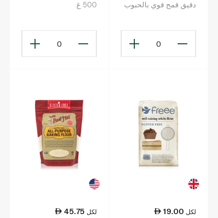
دقيق قمح قوي بالحبوب
500 غ
المملّتة 1.5 كغ
0
0
45.75
19.00
لكل
لكل