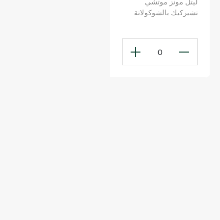
ليتل مونز موتشي
تشيزكيك بالشوكولاتة
البيضاء والكراميل مجمّد
120غ
0