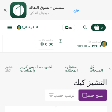
سبينس - تسوق البقالة
فتح
ديجيتال آند كود
EN
0
توصيل مجاني
عر
EN
اللغة
التوصيل غدًا
0.00
10:00 – 12:00
UAE
كل
المنتجات
الحلويات، الآيس كريم
التشيز
KSA
المنتجات
المجمّدة
والمثلجات
كيك
التشيز كيك
منتج جديد
ترتيب حسب