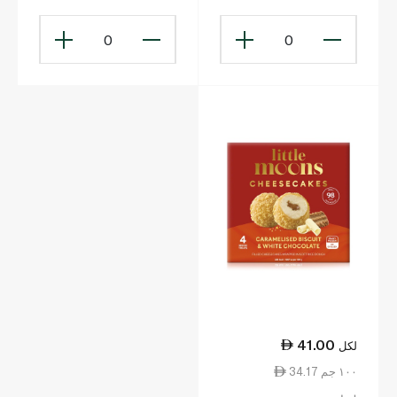
120غ
0
0
41.00
لكل
34.17 ١٠٠ جم