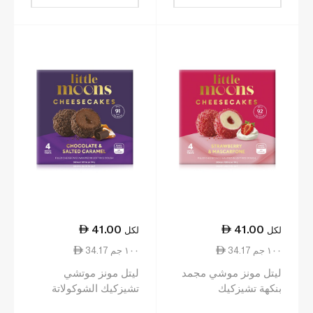
41.00
41.00
لكل
لكل
34.17 ١٠٠ جم
34.17 ١٠٠ جم
ليتل مونز موشي مجمد
ليتل مونز موتشي
بنكهة تشيزكيك
تشيزكيك الشوكولاتة
ماسكاربوني بالفراولة
والكراميل المملح 120غ