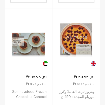
32.25
59.25
لكل
لكل
13.17 ١٠٠ جم
8.27 ١٠٠ جم
ويتروز تارت الفانيلا وكرز
Spinneysfood Frozen
موريلو المجمّدة 450 غ
Chocolate Caramel
Tart 65g x 6 390g