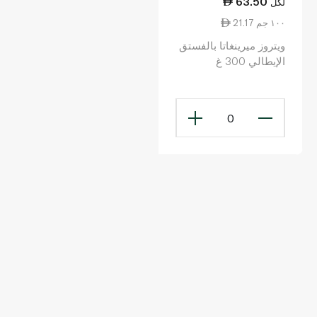
63.50
لكل
21.17 ١٠٠ جم
ويتروز ميرينغاتا بالفستق
الإيطالي 300 غ
0