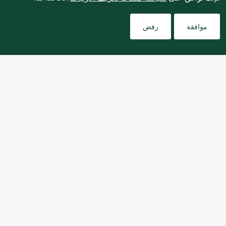
Filters
نبذة عنا
موافقة
رفض
التسوق عبر الإنترنت
خدمات العملاء
للإبلاغ بشكل مجهول عن أي مخاوف تتعلق بمخالفة القوانين
واللوائح أو الاشتباه في الاحتيال أو الفساد، يرجى إرسال بريد
ethics@spinneys.com
إلكتروني إلى