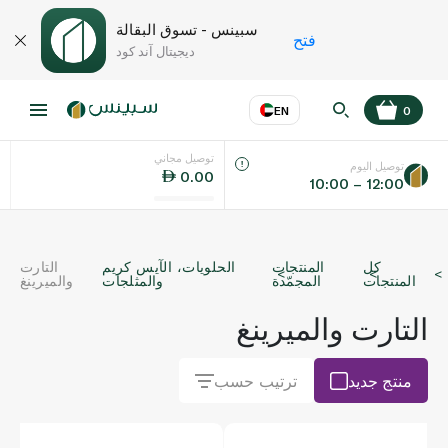
سبينس - تسوق البقالة
فتح
ديجيتال آند كود
EN
0
توصيل مجاني
عر
EN
اللغة
توصيل اليوم
0.00
10:00 – 12:00
UAE
كل
المنتجات
الحلويات، الآيس كريم
التارت
KSA
المنتجات
المجمّدة
والمثلجات
والميرينغ
التارت والميرينغ
منتج جديد
ترتيب حسب