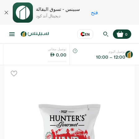
سبينس - تسوق البقالة
فتح
ديجيتال آند كود
EN
0
توصيل مجاني
عر
EN
اللغة
توصيل اليوم
0.00
10:00 – 12:00
UAE
KSA