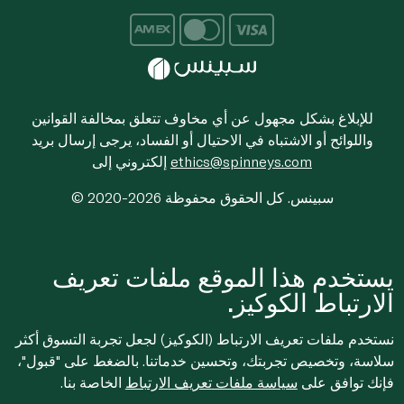
للإبلاغ بشكل مجهول عن أي مخاوف تتعلق بمخالفة القوانين
واللوائح أو الاشتباه في الاحتيال أو الفساد، يرجى إرسال بريد
ethics@spinneys.com
إلكتروني إلى
© 2020-2026 سبينس. كل الحقوق محفوظة
يستخدم هذا الموقع ملفات تعريف
الارتباط الكوكيز.
نستخدم ملفات تعريف الارتباط (الكوكيز) لجعل تجربة التسوق أكثر
سلاسة، وتخصيص تجربتك، وتحسين خدماتنا. بالضغط على "قبول"،
فإنك توافق على
سياسة ملفات تعريف الارتباط
الخاصة بنا.