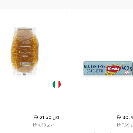
21.50
30.7
لكل
4.30 ١٠٠ جم