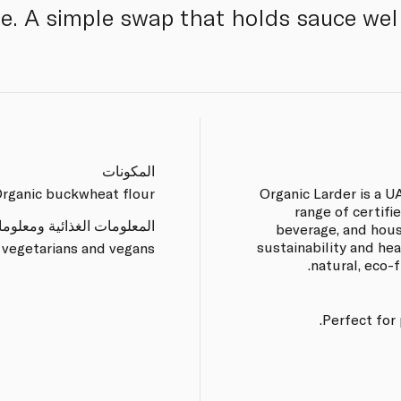
te. A simple swap that holds sauce well 
المكونات
rganic buckwheat flour
Organic Larder is a 
range of certifi
المعلومات الغذائية ومعلوم
beverage, and hou
sustainability and he
 vegetarians and vegans.
natural, eco-
Perfect for