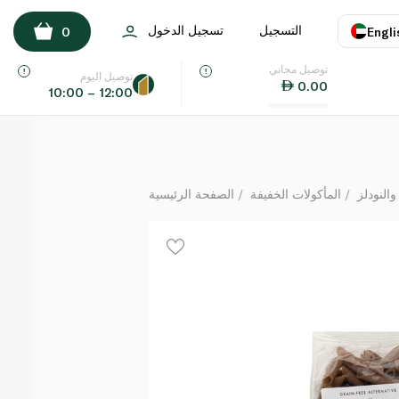
أورغانك لاردر باستا بيني العضوية 300 غ
التسجيل
تسجيل الدخول
0
Engli
لكل
توصيل مجاني
اللغة
E
توصيل اليوم
0.00
10:00 – 12:00
UAE
KSA
والنودلز
المأكولات الخفيفة
الصفحة الرئيسية