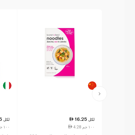
5
16.25
لكل
لكل
4.28 ١٠٠ جم
7.69 ١٠٠ جم