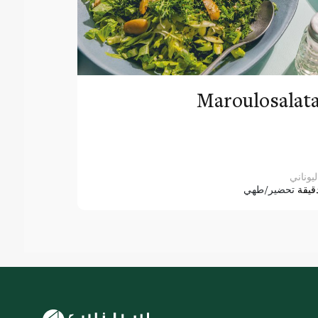
Maroulosalat
ليوناني
قيقة
تحضير/طهي