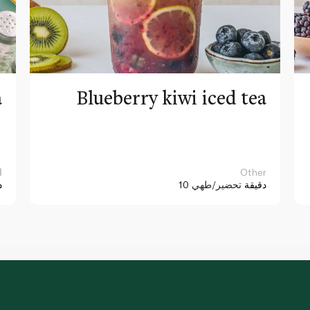
a
Blueberry kiwi iced tea
Other
ا
10 دقيقة
تحضير/طهي
د