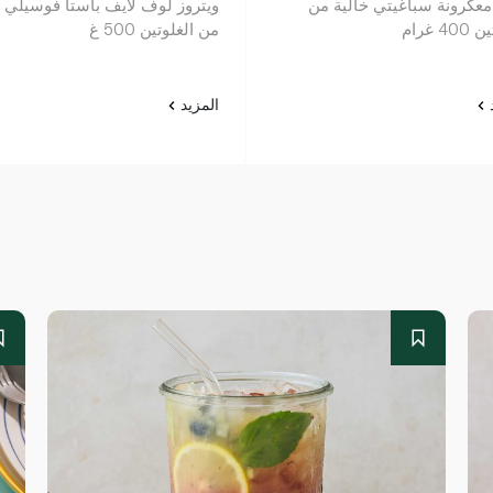
 معكرونة سباغيتي خالية من
ويتروز لوف لايف باستا فوسيلي خ
4 غرام
من الغلوتين 500 غ
د
المزيد