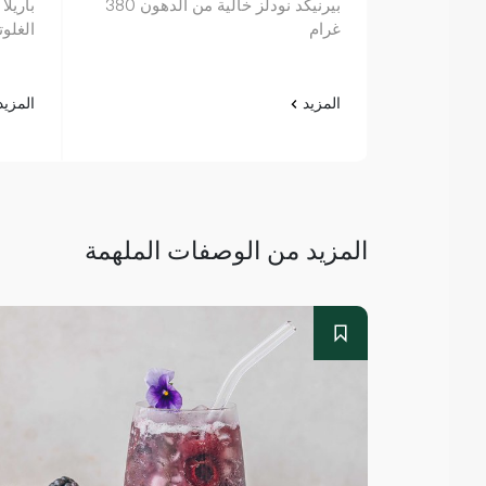
بيرنيكد نودلز خالية من الدهون 380
باريلا
غرام
الغلوتين 00
المزيد
المزي
المزيد من الوصفات الملهمة