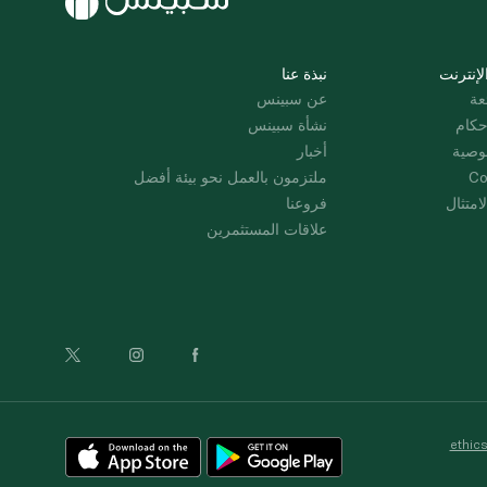
لإنترنت
نبذة عنا
عة
عن سبينس
حكام
نشأة سبينس
وصية
أخبار
Co
ملتزمون بالعمل نحو بيئة أفضل
امتثال
فروعنا
علاقات المستثمرين
ethic