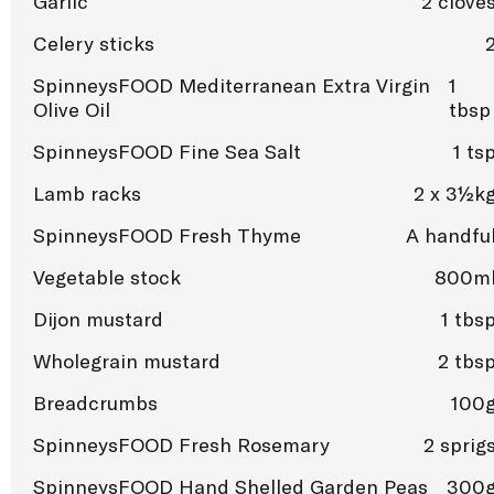
Garlic
2 clove
Celery sticks
SpinneysFOOD Mediterranean Extra Virgin
1
Olive Oil
tbsp
SpinneysFOOD Fine Sea Salt
1 ts
Lamb racks
2 x 3½k
SpinneysFOOD Fresh Thyme
A handfu
Vegetable stock
800m
Dijon mustard
1 tbs
Wholegrain mustard
2 tbs
Breadcrumbs
100
SpinneysFOOD Fresh Rosemary
2 sprig
SpinneysFOOD Hand Shelled Garden Peas
300