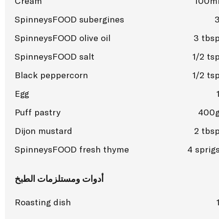
Cream
100m
SpinneysFOOD subergines
SpinneysFOOD olive oil
3 tbs
SpinneysFOOD salt
1/2 ts
Black peppercorn
1/2 ts
Egg
Puff pastry
400
Dijon mustard
2 tbs
SpinneysFOOD fresh thyme
4 sprig
أدوات ومستلزمات الطبخ
Roasting dish