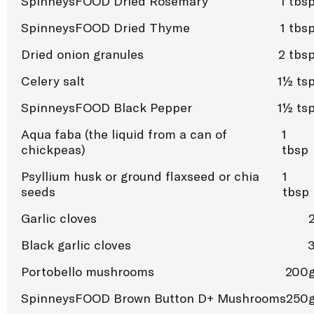
SpinneysFOOD Dried Rosemary
1 tbs
SpinneysFOOD Dried Thyme
1 tbs
Dried onion granules
2 tbs
Celery salt
1½ ts
SpinneysFOOD Black Pepper
1½ ts
Aqua faba (the liquid from a can of
1
chickpeas)
tbsp
Psyllium husk or ground flaxseed or chia
1
seeds
tbsp
Garlic cloves
Black garlic cloves
Portobello mushrooms
200
SpinneysFOOD Brown Button D+ Mushrooms
250