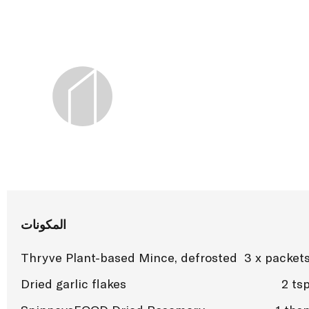
المكونات
Thryve Plant-based Mince, defrosted
3 x packet
Dried garlic flakes
2 ts