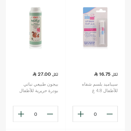
27.00
16.75
لكل
لكل
سيباميد بلسم شفاه
بيجون طبيعي نباتي
للأطفال 4.8 غ
بودرة حريرية للأطفال
125 غ
0
0