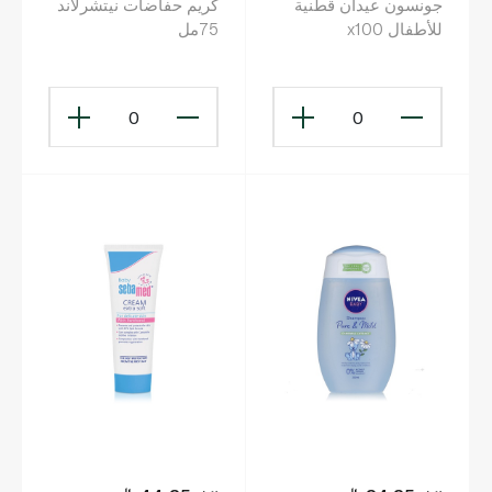
جونسون عيدان قطنية
كريم حفاضات نيتشرلاند
للأطفال x100
75مل
0
0