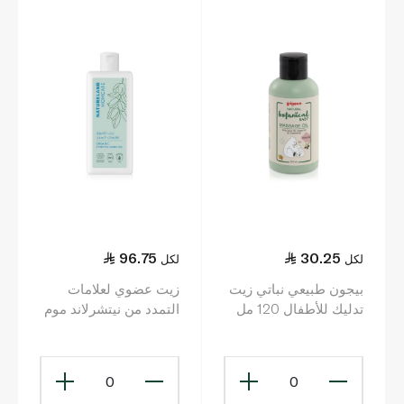
96.75
30.25
لكل
لكل
بيجون طبيعي نباتي زيت
زيت عضوي لعلامات
تدليك للأطفال 120 مل
التمدد من نيتشرلاند موم
كير 125مل
0
0