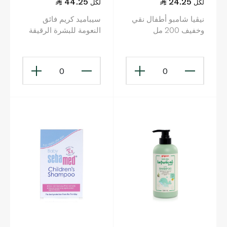
44.25
24.25
لكل
لكل
نيڤيا شامبو أطفال نقي
سيباميد كريم فائق
وخفيف 200 مل
النعومة للبشرة الرقيقة
200 مل
0
0