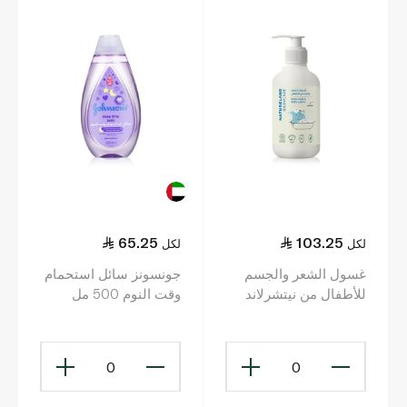
65.25
103.25
لكل
لكل
غسول الشعر والجسم
جونسونز سائل استحمام
للأطفال من نيتشرلاند
وقت النوم 500 مل
بيبي كير 500مل
0
0