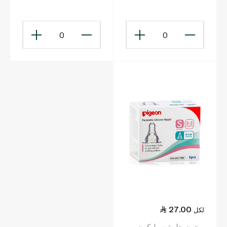
بولي بروبيلين 150 مل
0
0
27.00
لكل
بيجون حلمة سيليكون