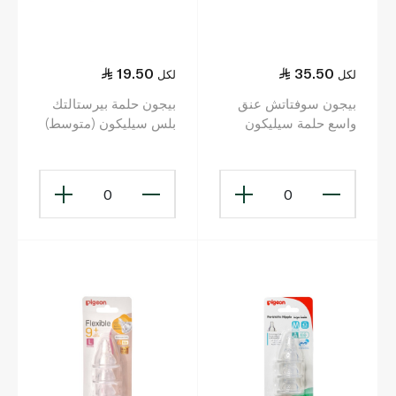
19.50
35.50
لكل
لكل
بيجون سوفتاتش عنق
بيجون حلمة بيرستالتك
واسع حلمة سيليكون
بلس سيليكون (متوسط)
مقاس س × 2
عدد 2
0
0