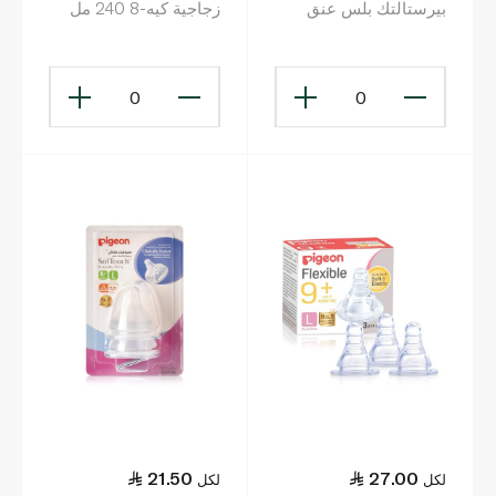
بيرستالتك بلس عنق
زجاجية كيه-8 240 مل
عريض حلمة سيليكون
مقاس ل العناية بالطفل
قطعة واحدة
0
0
21.50
27.00
لكل
لكل