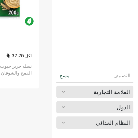
37.75
لكل
نسله جربر حبوب
القمح والشوفان ب
التصنيف
مسح
والجزر 200 غ (6+ أشهر)
العلامة التجارية
الدول
النظام الغذائي