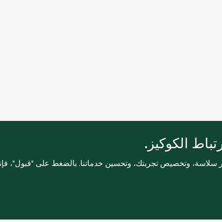
باط الكوكيز.
ثر سلاسة، وتخصيص تجربتك، وتحسين خدماتنا. بالضغط على "قبول"، فإ