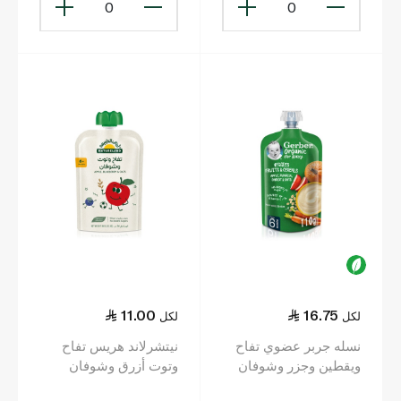
0
0
11.00
16.75
لكل
لكل
نسله جربر عضوي تفاح
نيتشرلاند هريس تفاح
ويقطين وجزر وشوفان
وتوت أزرق وشوفان
بوريه 110 غ (6+ أشهر)
عضوي 100جم (6