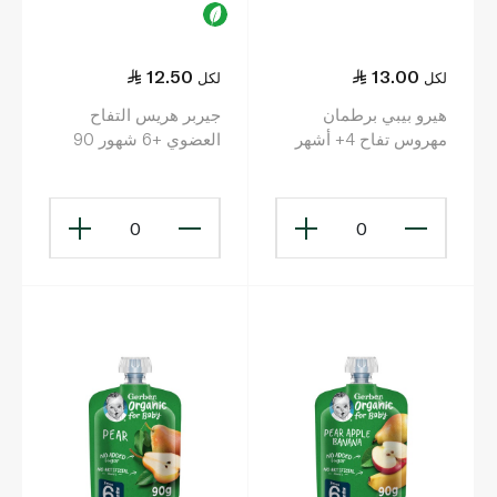
12.50
13.00
لكل
لكل
هيرو بيبي برطمان
جيربر هريس التفاح
مهروس تفاح 4+ أشهر
العضوي +6 شهور 90
125 غ
غرام
0
0