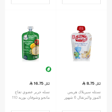
16.75
8.75
لكل
لكل
نستله سيريلاك هريس
نسله جربر عضوي تفاح
الموز والبرتقال 6 شهور
مانجو وشوفان بوريه 110
+ 90 غرام
غ (6–12 أشهر)