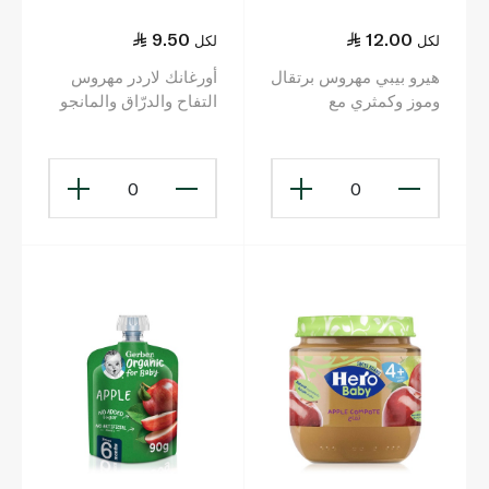
9.50
12.00
لكل
لكل
هيرو بيبي مهروس برتقال
أورغانك لاردر مهروس
وموز وكمثري مع
التفاح والدرّاق والمانجو
البسكويت 6+ أشهر 100
العضوي 100 غ
غ
0
0