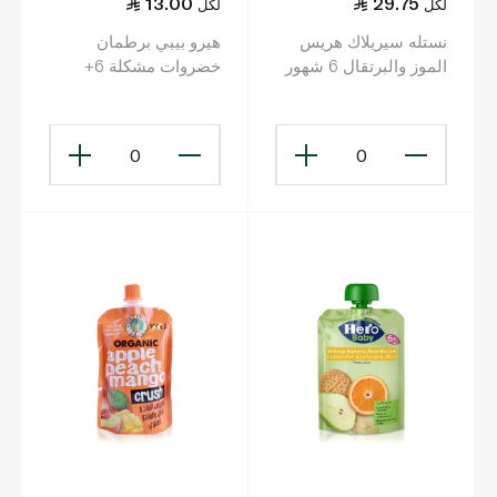
13.00
29.75
لكل
لكل
نستله سيريلاك هريس
هيرو بيبي برطمان
الموز والبرتقال 6 شهور
خضروات مشكلة 6+
+ 90 غرام
أشهر 120 غ
0
0