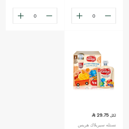
7 أشهر وما فوق 130 غ
أشهر)
0
0
29.75
لكل
نستله سيريلاك هريس