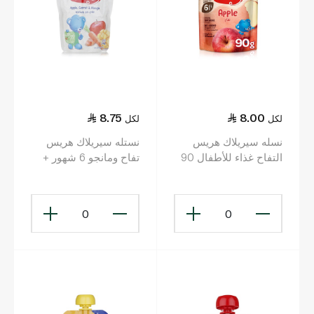
8.75
8.00
لكل
لكل
نسله سيريلاك هريس
نستله سيريلاك هريس
التفاح غذاء للأطفال 90
تفاح ومانجو 6 شهور +
غ (6+ أشهر)
90 غرام
0
0