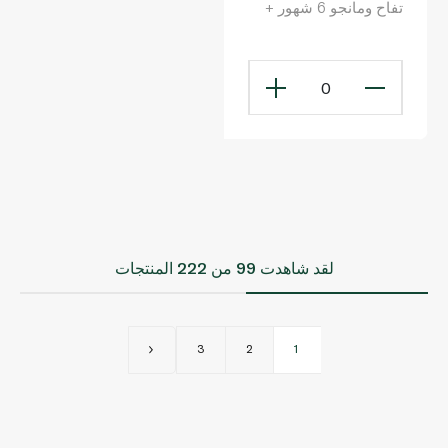
تفاح ومانجو 6 شهور +
90 غرام
0
لقد شاهدت
99
من 222 المنتجات
3
2
1