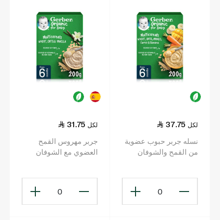
31.75
37.75
لكل
لكل
نسله جربر حبوب عضوية
جربر مهروس القمح
من القمح والشوفان
العضوي مع الشوفان
بنكهة المانجو والجزر
والفانيليا 200 غرام
200 غ (6+ أشهر)
0
0