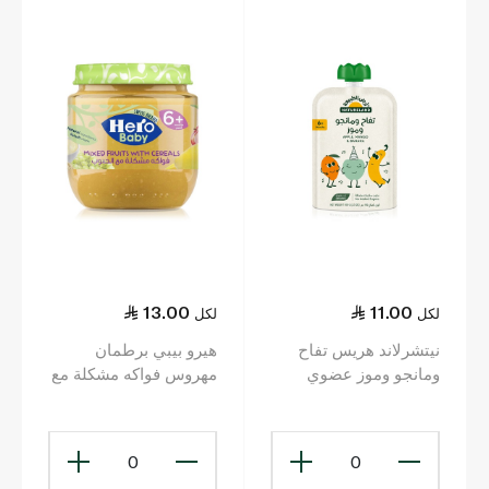
13.00
11.00
لكل
لكل
نيتشرلاند هريس تفاح
هيرو بيبي برطمان
ومانجو وموز عضوي
مهروس فواكه مشكلة مع
100جم (6 أشهر+)
الحبوب 6+ أشهر 125 غ
0
0