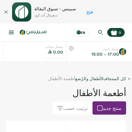
سبينس - تسوق البقالة
فتح
ديجيتال آند كود
EN
0
توصيل مجاني
عر
EN
اللغة
توصيل اليوم
0.00
15:00 – 17:00
UAE
كل المنتجات
الأطفال والرُضع
أطعمة الأطفال
KSA
أطعمة الأطفال
منتج جديد
ترتيب حسب