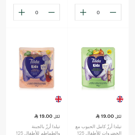
أشهر+)
0
0
19.00
19.00
لكل
لكل
تيلدا أرزّ كامل الحبوب مع
تيلدا أرزّ بالجبنة
الخضروات للأطفال 125
والطماطم للأطفال 125