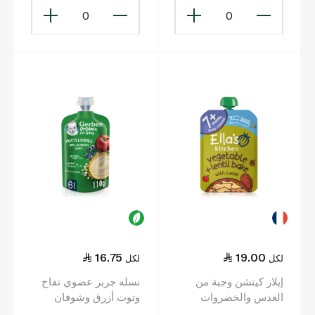
0
0
16.75
19.00
لكل
لكل
إيلاز كيتشن وجبة من
نسله جربر عضوي تفاح
العدس والخضروات
وتوت أزرق وشوفان
المهروسة للأطفال بعمر
طعام للأطفال 110 غ (6