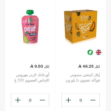
9.50
46.25
لكل
لكل
إيلاز كيتشن سموثي
أورغانك لاردر مهروس
فواكه عضوي ذا يلو ون
الإجاص العضوي 100 غ
6+ أشهر 5×90غ
0
0