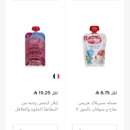
15.25
8.75
لكل
لكل
نستله سيريلاك هريس
إيلاز كيتشن وجبة من
تفاح و شوفان بالموز 6
البطاطا الحلوة والفلافل
شهور + 90 غرام
بالحمّص مهروسة 100 غ