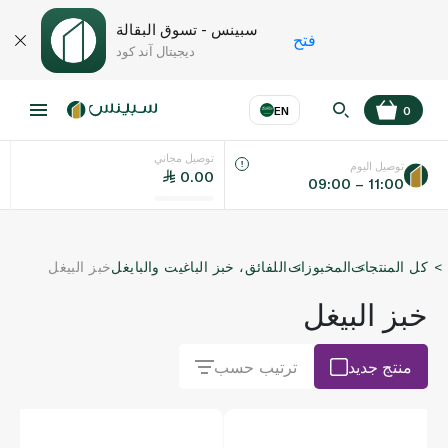
سبينس - تسوق البقالة
فتح
ديجيتال آند كود
EN
0
توصيل مجاني
عر
EN
اللغة
توصيل اليوم
0.00
09:00 – 11:00
UAE
كل المنتجات
المخبوزات
اللفائق، خبز الباغيت والبايغل
خبز البيغل
KSA
خبز البيغل
منتج جديد
ترتيب حسب