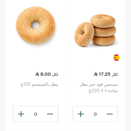
8.00
17.25
لكل
لكل
سبينس فود خبز بيغل
بيغل بالسمسم 120غ
سادة × 4 220غ
0
0