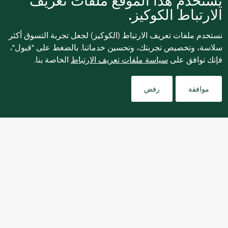
يستخدم هذا الموقع ملفات تعريف
الارتباط الكوكيز.
نستخدم ملفات تعريف الارتباط (الكوكيز) لجعل تجربة التسوق أكثر
سلاسة، وتخصيص تجربتك، وتحسين خدماتنا. بالضغط على "قبول"،
فإنك توافق على
سياسة ملفات تعريف الارتباط
الخاصة بنا.
للإبلاغ بشكل مجهول عن أي مخاوف تتعلق بمخالفة القوانين
واللوائح أو الاشتباه في الاحتيال أو الفساد، يرجى إرسال بريد
Filters
ethics@spinneys.com
إلكتروني إلى
موافقة
رفض
© 2020-2026 سبينس. كل الحقوق محفوظة