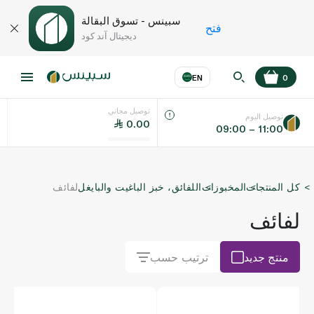
سبينس - تسوق البقالة
فتح
ديجيتال آند كود
EN
0
توصيل مجاني
عر
EN
اللغة
توصيل اليوم
0.00
09:00 – 11:00
UAE
كل المنتجات
المخبوزات
اللفائق، خبز الباغيت والبايغل
لفائف
KSA
لفائف
منتج جديد
ترتيب حسب