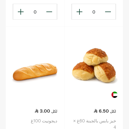
0
0
3.00
6.50
لكل
لكل
خبز بابس بالجبنة 60غ ×
ديجونيت 100غ
4