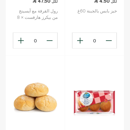
47.50
4.50
لكل
لكل
خبز بابس بالجبنة 60غ
رول القرفة مع آيسينج
من بيكرز هارفست × 8
351جم
0
0