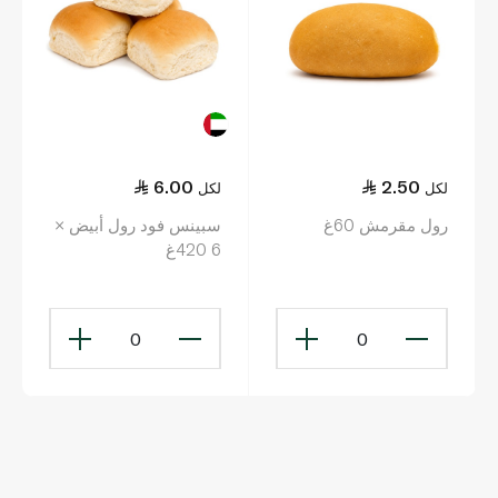
6.00
2.50
لكل
لكل
رول مقرمش 60غ
سبينس فود رول أبيض ×
6 420غ
0
0