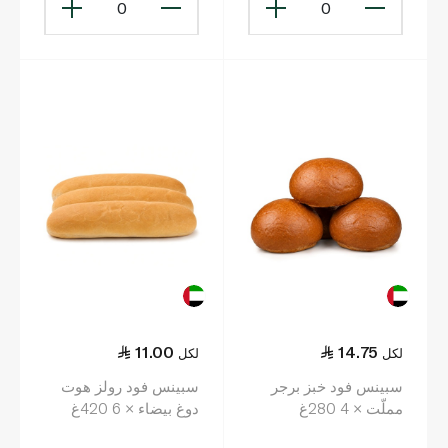
0
0
11.00
14.75
لكل
لكل
سبينس فود خبز برجر
سبينس فود رولز هوت
مملّت × 4 280غ
دوغ بيضاء × 6 420غ