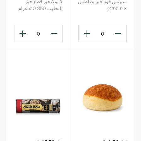
سبينس فود خبز بطاطس
لا بولانجير قطع خبز
× 6 265غ
بالحليب x10 350 غرام
0
0