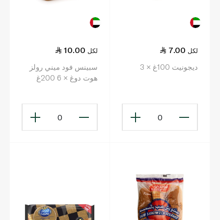
10.00
7.00
لكل
لكل
ديجونيت 100غ × 3
سبينس فود ميني رولز
هوت دوغ × 6 200غ
0
0