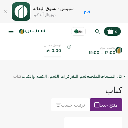
سبينس - تسوق البقالة
فتح
ديجيتال آند كود
EN
0
توصيل مجاني
عر
EN
اللغة
توصيل اليوم
0.00
15:00 – 17:00
UAE
كل المنتجات
الملحمة
لحم البقر
كرات اللحم، الكفتة والكباب
كباب
KSA
كباب
منتج جديد
ترتيب حسب