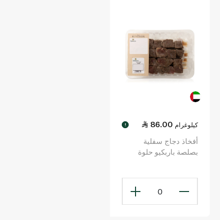
86.00
كيلوغرام
!
أفخاذ دجاج سفلية
بصلصة باربكيو حلوة
ودبقة
0