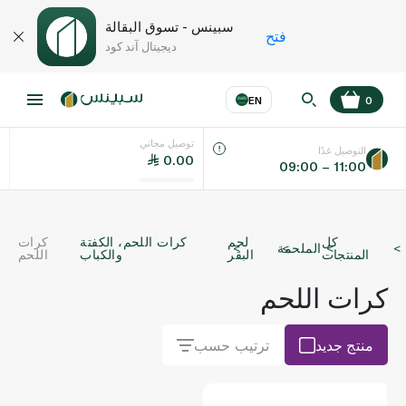
سبينس - تسوق البقالة
فتح
ديجيتال آند كود
EN
0
توصيل مجاني
عر
EN
اللغة
التوصيل غدًا
0.00
09:00 – 11:00
UAE
كل
لحم
كرات اللحم، الكفتة
كرات
الملحمة
KSA
المنتجات
البقر
والكباب
اللحم
كرات اللحم
منتج جديد
ترتيب حسب