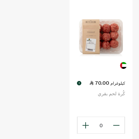
70.00
كيلوغرام
!
كُرة لحم بقري
0