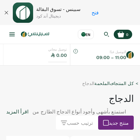
سبينس - تسوق البقالة
فتح
ديجيتال آند كود
EN
0
توصيل مجاني
عر
EN
اللغة
التوصيل غدًا
0.00
09:00 – 11:00
UAE
كل المنتجات
الملحمة
الدجاج
KSA
الدجاج
استمتع بأشهى وأجود أنواع الدجاج الطازج من
اقرأ المزيد
سبينس. تسوق ما يناسبك من صدور الدجاج
منتج جديد
ترتيب حسب
الخالية من الجلد، أفخاذ الدجاج الغنية بالنكهة، أو
الدجاج الكامل. اطلب الآن لتوصيل دجاج طازج