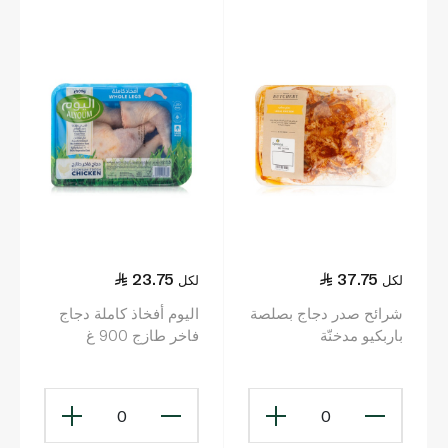
سريع ومريح.
23.75
37.75
لكل
لكل
شرائح صدر دجاج بصلصة
اليوم أفخاذ كاملة دجاج
باربكيو مدخنّة
فاخر طازج 900 غ
0
0