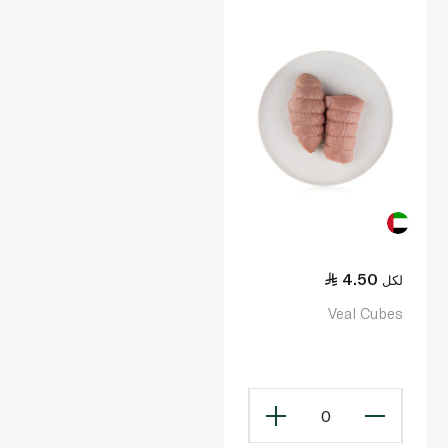
الدهون. اطلب لحم عجل أونلاين
4.50
لكل
Veal Cubes
0