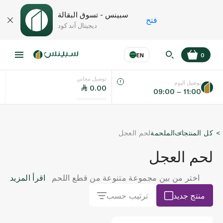
سبينس - تسوق البقالة
فتح
ديجيتال آند كود
EN
0
توصيل مجاني
عر
EN
اللغة
توصيل اليوم
0.00
09:00 – 11:00
UAE
كل المنتجات
الملحمة
لحم العجل
KSA
لحم العجل
اختر من بين مجموعة متنوعة من قطع اللحم
اقرأ المزيد
الشهية، بدءًا من لحم العجل المفروم اللذيذ،
منتج جديد
ترتيب حسب
وصولًا إلى لحم كتف العجل الطري، ولحم رقبة
العجل الغني بالنكهة، ولحم فخذ العجل قليل