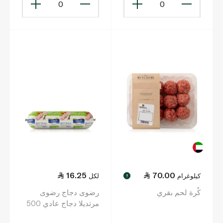
0
0
16.25
70.00
كيلوغرام
لكل
!
كُرة لحم بقري
رضوى دجاج رضوى
مرتديلا دجاج عادي 500
غ