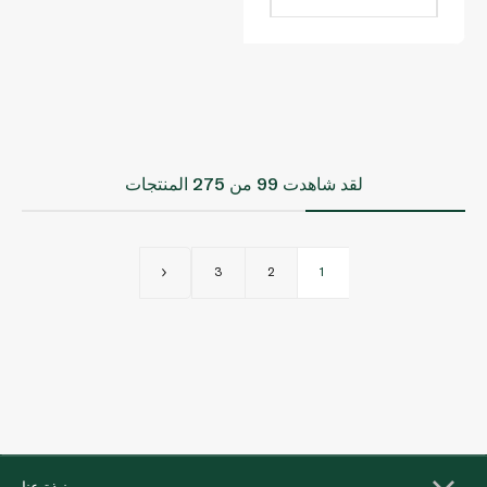
لقد شاهدت
99
من 275 المنتجات
3
2
1
نبذة عنا