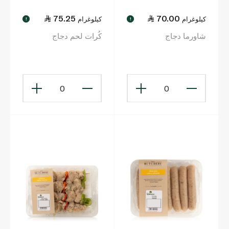
75.25
70.00
كيلوغرام
كيلوغرام
!
!
شاورما دجاج
كُرات لحم دجاج
0
0