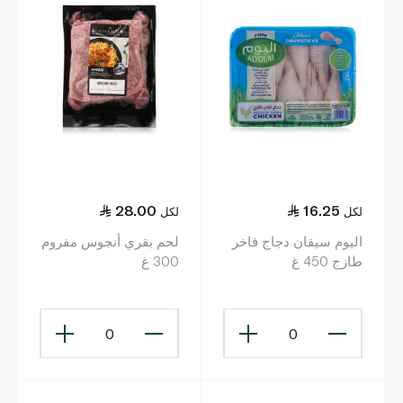
28.00
16.25
لكل
لكل
اليوم سيقان دجاج فاخر
لحم بقري أنجوس مفروم
طازج 450 غ
300 غ
0
0