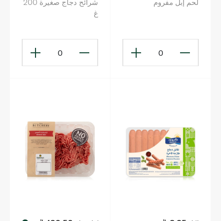
لحم إبل مفروم
شرائح دجاج صغيرة 200
غ
0
0