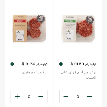
91.50
91.50
كيلوغرام
كيلوغرام
!
!
برغر من لحم مُرَبّى على
سلايدر لحم بقري
العشب
0
0