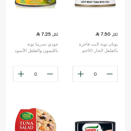
7.25
7.50
لكل
لكل
بوتان تونة لايت فاخرة
جودي تندرينا تونة
بالفلفل الحار 90جم
بالليمون والفلفل الأسود
80جم
0
0