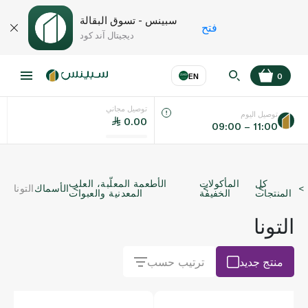
سبينس - تسوق البقالة
فتح
ديجيتال آند كود
EN
0
توصيل مجاني
عر
EN
اللغة
توصيل اليوم
0.00
09:00 – 11:00
UAE
كل
المأكولات
الأطعمة المعلّبة، العلب
الأسماك
التونا
KSA
المنتجات
الخفيفة
المعدنية والعبوات
التونا
منتج جديد
ترتيب حسب