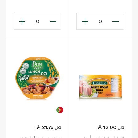
185جم
0
0
31.75
12.00
لكل
لكل
فرشلي تونة لحم أبيض
جون وست سلطة تونة