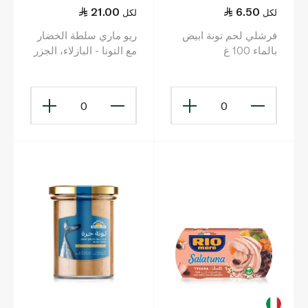
21.00
6.50
لكل
لكل
فرشلي لحم تونة ابيض
ريو ماري سلطة الخضار
بالماء 100 غ
مع التونا - البازلاء، الجزر
والزيتون 160 غ
0
0