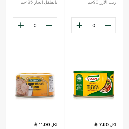
زيت الأرز 90جم
بالفلفل الحار 185جم
0
0
11.00
7.50
لكل
لكل