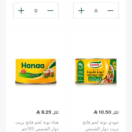
0
0
8.25
10.50
لكل
لكل
جودي تونة لحم فاتح
هناء تونة لحم فاتح بزيت
بزيت دوار الشمس
دوار الشمس 185جم