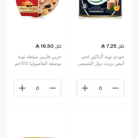
16.50
7.25
لكل
لكل
جودي تونة ألباكور لحم
جرين فارمز سلطة تونة
أبيض بزيت دوار الشمس
بوصفة الفاصوليا 160جم
90جم
0
0