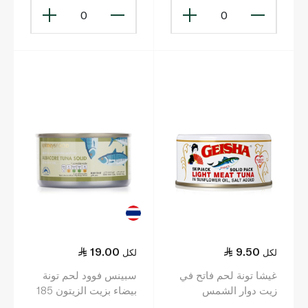
0
0
19.00
9.50
لكل
لكل
غيشا تونة لحم فاتح في
سبينس فوود لحم تونة
زيت دوار الشمس
بيضاء بزيت الزيتون 185
185جم
غرام