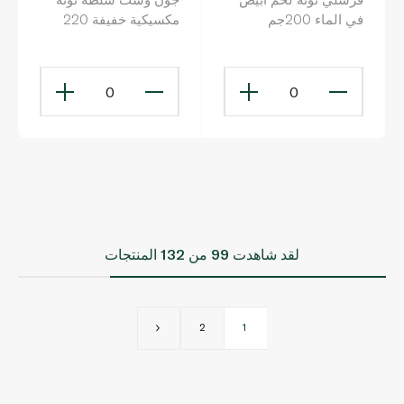
في الماء 200جم
مكسيكية خفيفة 220
غرام
0
0
لقد شاهدت
99
من 132 المنتجات
2
1