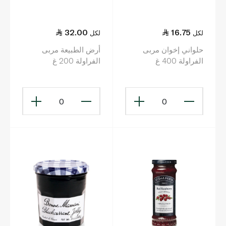
32.00
16.75
لكل
لكل
حلواني إخوان مربى
أرض الطبيعة مربى
الفراولة 400 غ
الفراولة 200 غ
0
0