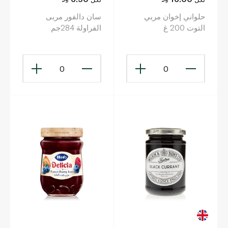
حلواني إخوان مربي
سان دالفور مربى
التوت 200 غ
الفراولة 284جم
0
0