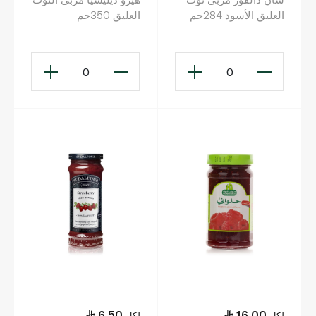
العليق الأسود 284جم
العليق 350جم
0
0
6.50
16.00
لكل
لكل