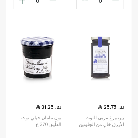
0
0
31.25
25.75
لكل
لكل
بيرنبيرغ مربى التوت
بون مامان جيلي توت
الأزرق خالٍ من الجلوتين
العلّيق 370 غ
300جم