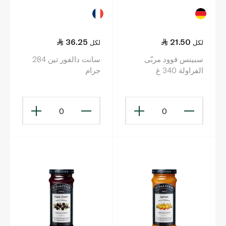
36.25
21.50
لكل
لكل
سبينس فوود مربّى
سانت دالفور تين 284
الفراولة 340 غ
جرام
0
0