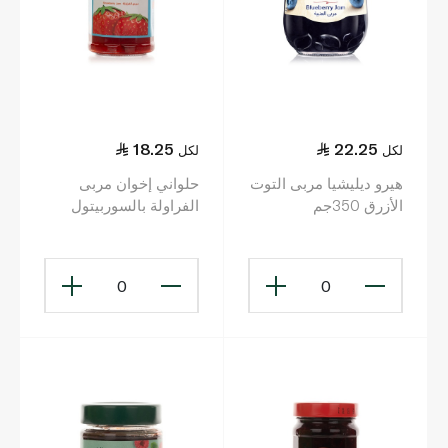
18.25
22.25
لكل
لكل
هيرو ديليشيا مربى التوت
حلواني إخوان مربى
الأزرق 350جم
الفراولة بالسوربيتول
400 غ
0
0