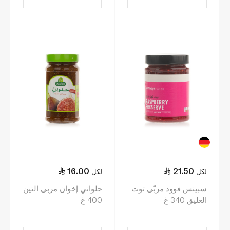
16.00
21.50
لكل
لكل
سبينس فوود مربّى توت
حلواني إخوان مربى التين
العليق 340 غ
400 غ