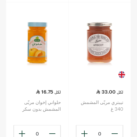
16.75
33.00
لكل
لكل
تيبتري مربّى المشمش
حلواني إخوان مربّى
340 غ
المشمش بدون سكر
مضاف 400 غ
0
0