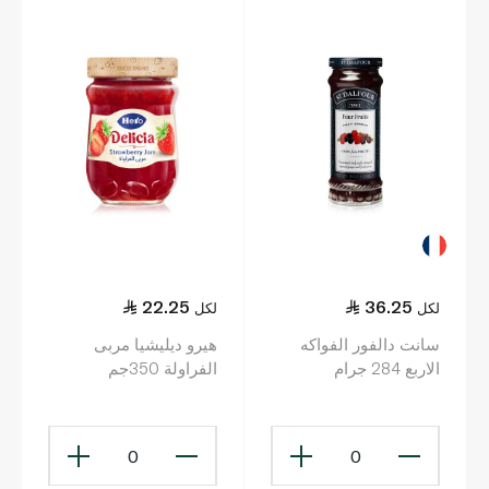
22.25
36.25
لكل
لكل
سانت دالفور الفواكه
هيرو ديليشيا مربى
الاربع 284 جرام
الفراولة 350جم
0
0