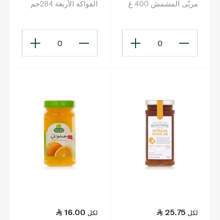
مربّى المشمش 400 غ
الفواكه الأربعة 284جم
0
0
16.00
25.75
لكل
لكل