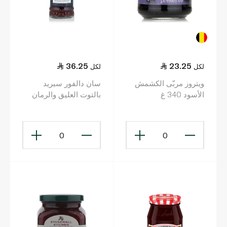
36.25
23.25
لكل
لكل
ويتروز مربّى الكشمش
سان دالفور سبريد
الأسود 340 غ
بالتوت العليق والرمان
284جم
0
0