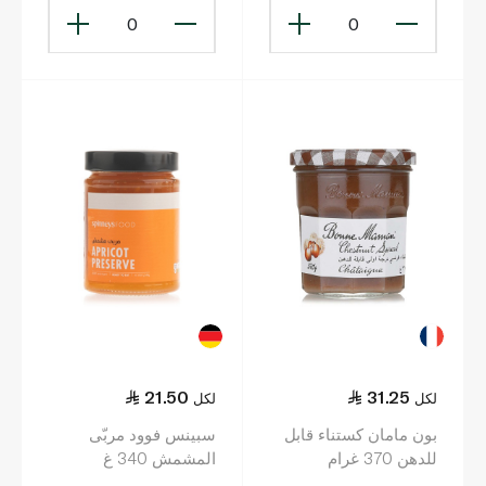
0
0
21.50
31.25
لكل
لكل
بون مامان كستناء قابل
سبينس فوود مربّى
للدهن 370 غرام
المشمش 340 غ