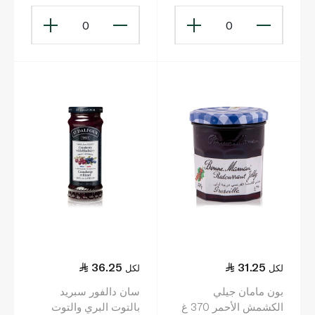
0
0
36.25
31.25
لكل
لكل
بون مامان جيلي
سان دالفور سبريد
الكشمش الأحمر 370 غ
بالتوت البري والتوت