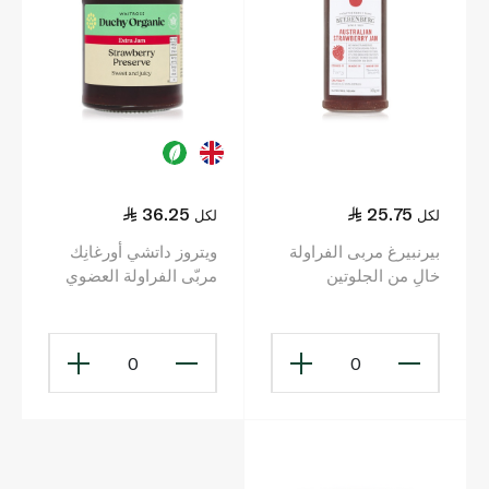
36.25
25.75
لكل
لكل
بيرنبيرغ مربى الفراولة
ويتروز داتشي أورغانِك
خالٍ من الجلوتين
مربّى الفراولة العضوي
300جم
340 غ
0
0