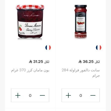
31.25
36.25
لكل
لكل
سانت دالفور فراولة 284
بون مامان كرز 370 غرام
جرام
0
0