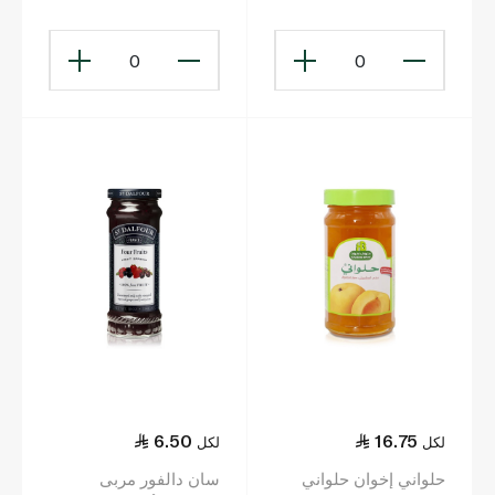
0
0
6.50
16.75
لكل
لكل
حلواني إخوان حلواني
سان دالفور مربى