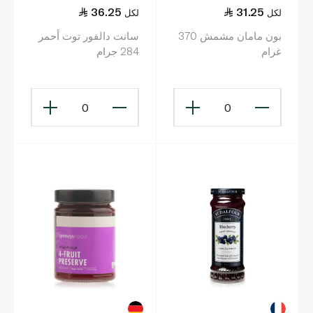
36.25
31.25
لكل
لكل
بون مامان مشمش 370
سانت دالفور توت أحمر
غرام
284 جرام
0
0