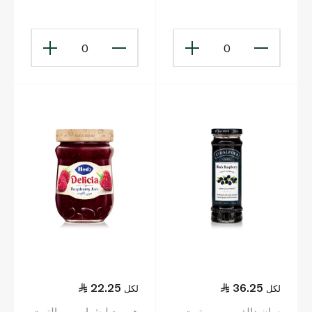
الأزرق 284جم
0
0
22.25
36.25
لكل
لكل
سان دالفور مربى توت
هيرو ديليشيا مربى التوت