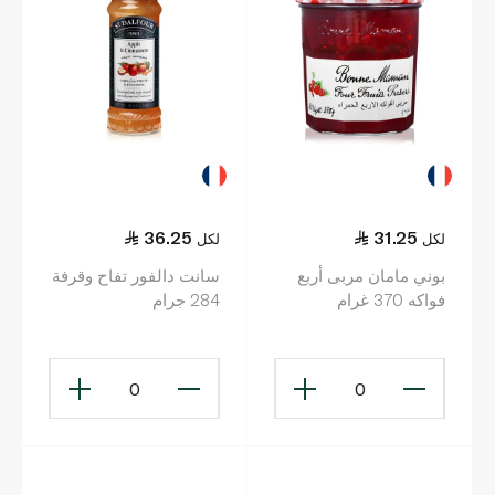
36.25
31.25
لكل
لكل
بوني مامان مربى أربع
سانت دالفور تفاح وقرفة
فواكه 370 غرام
284 جرام
0
0