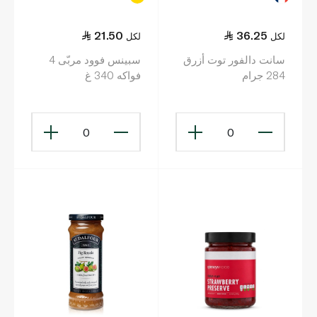
21.50
36.25
لكل
لكل
سانت دالفور توت أزرق
سبينس فوود مربّى 4
284 جرام
فواكه 340 غ
0
0