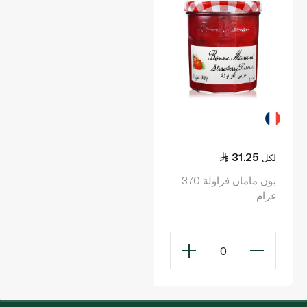
31.25
لكل
بون مامان فراولة 370
غرام
0