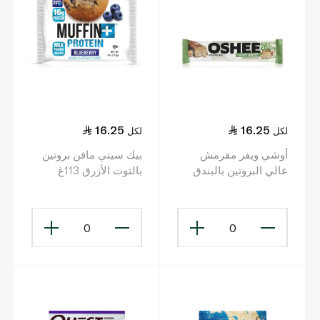
16.25
16.25
لكل
لكل
أوشي ويفر مقرمش
بيك سيتي مافن بروتين
عالي البروتين بالبندق
بالتوت الأزرق 113غ
37غ
0
0