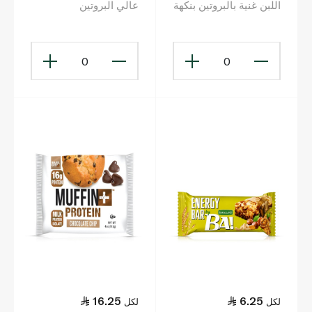
اللبن غنية بالبروتين بنكهة
عالي البروتين
الكوكيز والكريمة 30 غ
بالتيراميسو 37غ
0
0
16.25
6.25
لكل
لكل