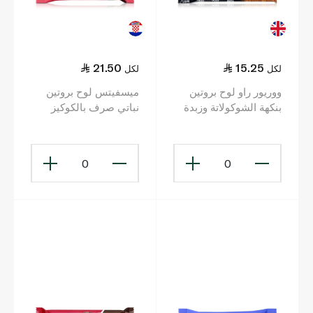
21.50
15.25
لكل
لكل
ووريور راو لوح بروتين
ميسفيتس لوح بروتين
بنكهة الشوكولاتة وزبدة
نباتي صرف بالكوكيز
الفول السوداني 75 غ
بالزبدة 50 غ
0
0