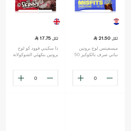
17.75
21.50
لكل
لكل
ميسفيتس لوح بروتين
ذا سكيني فوود كو لوح
نباتي صرف بالكوكيز 50
بروتين بنكهتَي الشوكولاتة
غ
الداكنة والتوت البري 60
غ
0
0