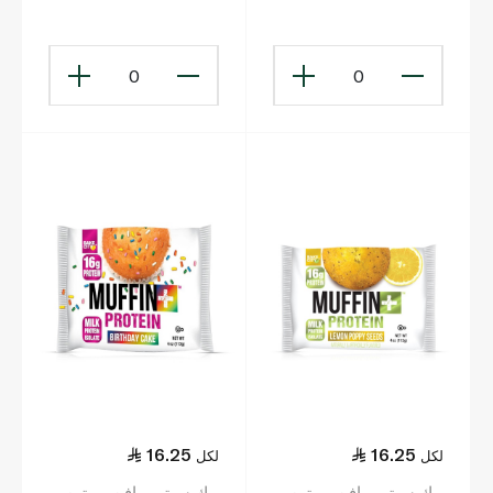
الشوكولاتة المزدوجة 60
والكراميل 49غ
غ
0
0
16.25
16.25
لكل
لكل
بيك سيتي مافن بروتين
بيك سيتي مافن بروتين