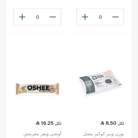
0
0
16.25
8.50
لكل
لكل
بورن وينر كوكيز مصل
أوشي ويفر مقرمش