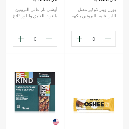
بورن وينر كوكيز مصل
أوشي بار عالي البروتين
اللبن غنية بالبروتين بنكهة
بالتوت العليق واللوز 47غ
آيس كريم الفانيلا 30 غ
0
0