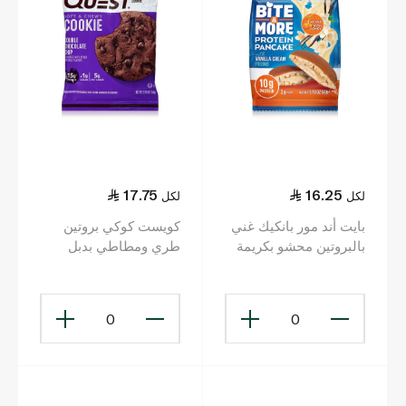
17.75
16.25
لكل
لكل
بايت أند مور بانكيك غني
كويست كوكي بروتين
بالبروتين محشو بكريمة
طري ومطاطي بدبل
الفانيلا 50 غ
شوكولاتة وقطع
الشوكولاتة 59غ
0
0