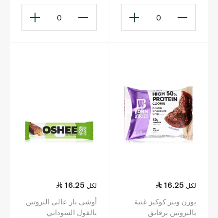
0
0
16.25
16.25
لكل
لكل
بورن وينر كوكيز غنية
أوشي بار عالي البروتين
بالبروتين برقائق
بالفول السوداني