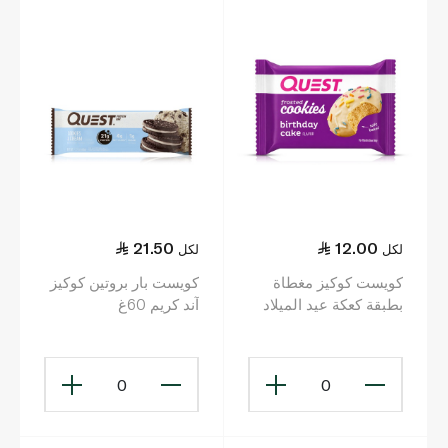
21.50
12.00
لكل
لكل
كويست كوكيز مغطاة
كويست بار بروتين كوكيز
بطبقة كعكة عيد الميلاد
آند كريم 60غ
25غ
0
0