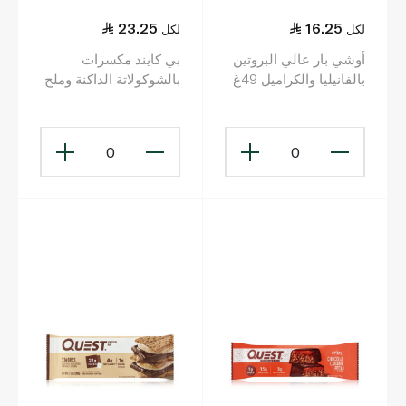
23.25
16.25
لكل
لكل
أوشي بار عالي البروتين
بي كايند مكسرات
بالفانيليا والكراميل 49غ
بالشوكولاتة الداكنة وملح
البحر 90 غ
0
0