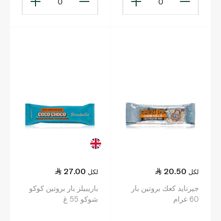
0
0
27.00
20.50
لكل
لكل
جيرنايد كعك بروتين بار
باريبيلز بار بروتين كوكو
60 غرام
شوكو 55 غ