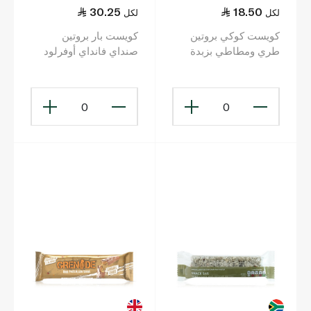
30.25
18.50
لكل
لكل
كويست كوكي بروتين
كويست بار بروتين
طري ومطاطي بزبدة
صنداي فانداي أوفرلود
الفول السوداني 59غ
63غ
0
0