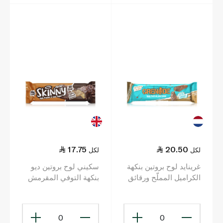
17.75
20.50
لكل
لكل
غرينايد لوح بروتين بنكهة
سكيني لوح بروتين ديو
الكراميل المملّح ورقائق
بنكهة التوفي المقرمش
الشوكولاتة 60 غ
60 غ
0
0