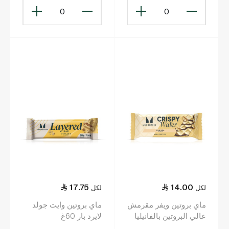
0
0
17.75
14.00
لكل
لكل
ماي بروتين ويفر مقرمش
ماي بروتين وايت جولد
عالي البروتين بالفانيليا
لايرد بار 60غ
41.9غ