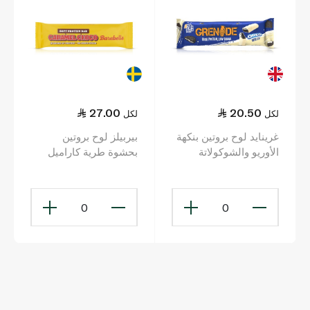
27.00
20.50
لكل
لكل
غرينايد لوح بروتين بنكهة
بيربيلز لوح بروتين
الأوريو والشوكولاتة
بحشوة طرية كاراميل
البيضاء 60 غ
شوكو 55 غ
0
0