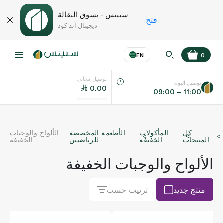
سبينس - تسوق البقالة
فتح
ديجيتال آند كود
EN
0
توصيل مجاني
عر
EN
اللغة
توصيل اليوم
0.00
09:00 – 11:00
UAE
كل
المأكولات
الأطعمة المخصصة
الألواح والوجبات
KSA
المنتجات
الخفيفة
للرياضيين
الخفيفة
الألواح والوجبات الخفيفة
منتج جديد
ترتيب حسب