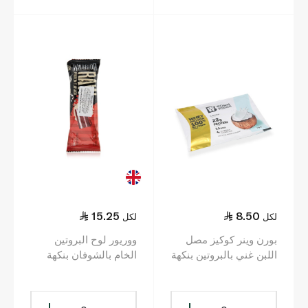
15.25
8.50
لكل
لكل
بورن وينر كوكيز مصل
ووريور لوح البروتين
اللبن غني بالبروتين بنكهة
الخام بالشوفان بنكهة
جوز الهند 30 غ
كيك ريد فيلفت 75 غ