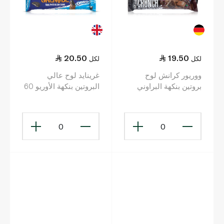
20.50
19.50
لكل
لكل
ووريور كرانش لوح
غرينايد لوح عالي
بروتين بنكهة البراوني
البروتين بنكهة الأوريو 60
بالفادج 64 غ
غ
0
0