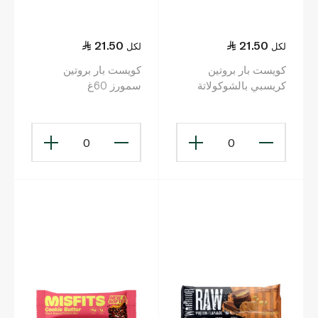
21.50
21.50
لكل
لكل
كويست بار بروتين
كويست بار بروتين
كريسبي بالشوكولاتة
سمورز 60غ
والكراميل والبيكان 54غ
0
0