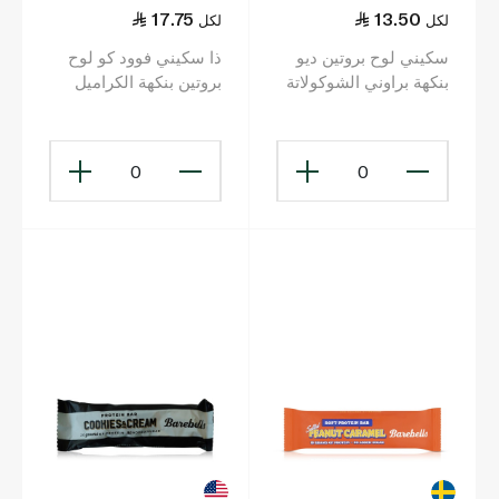
17.75
13.50
لكل
لكل
سكيني لوح بروتين ديو
ذا سكيني فوود كو لوح
بنكهة براوني الشوكولاتة
بروتين بنكهة الكراميل
60 غ
المملّح 60 غ
0
0