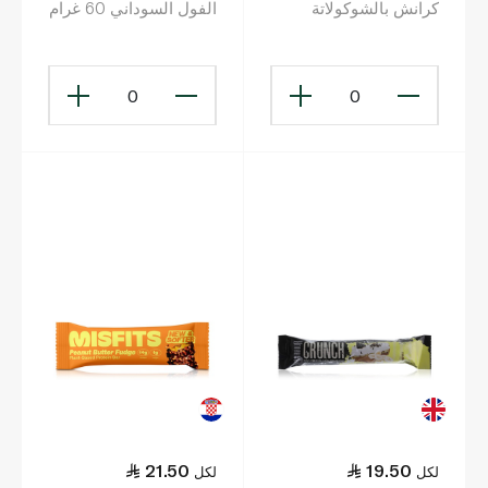
كرانش بالشوكولاتة
الفول السوداني 60 غرام
البيضاء والموكا 64 غ
0
0
21.50
19.50
لكل
لكل