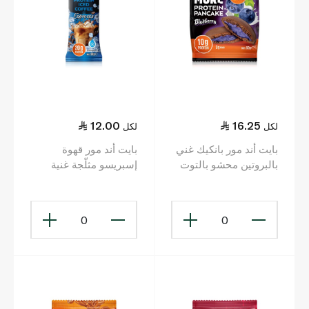
12.00
16.25
لكل
لكل
بايت أند مور بانكيك غني
بايت أند مور قهوة
بالبروتين محشو بالتوت
إسبريسو مثلّجة غنية
الأزرق 50 غ
بالبروتين
0
0