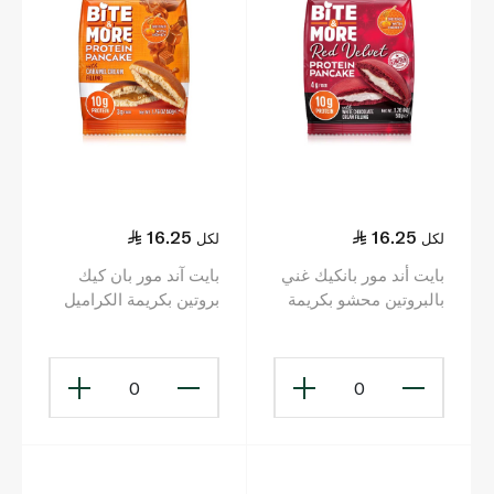
16.25
16.25
لكل
لكل
بايت أند مور بانكيك غني
بايت آند مور بان كيك
بالبروتين محشو بكريمة
بروتين بكريمة الكراميل
ريد فلفت 50 غ
50غ
0
0