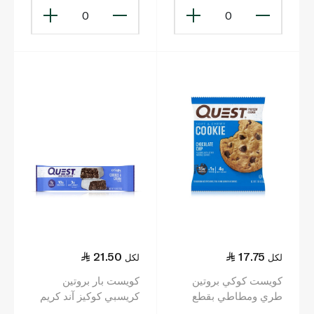
0
0
21.50
17.75
لكل
لكل
كويست كوكي بروتين
كويست بار بروتين
طري ومطاطي بقطع
كريسبي كوكيز آند كريم
الشوكولاتة 59غ
54غ