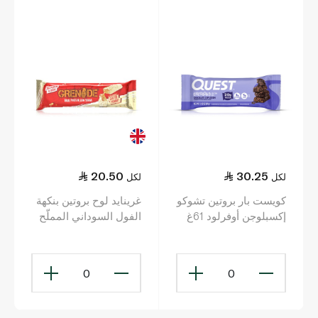
20.50
30.25
لكل
لكل
كويست بار بروتين تشوكو
غرينايد لوح بروتين بنكهة
إكسبلوجن أوفرلود 61غ
الفول السوداني المملّح
60 غ
0
0