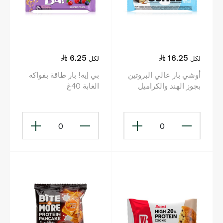
6.25
16.25
لكل
لكل
أوشي بار عالي البروتين
بي إيه! بار طاقة بفواكه
بجوز الهند والكراميل
الغابة 40غ
48غ
0
0