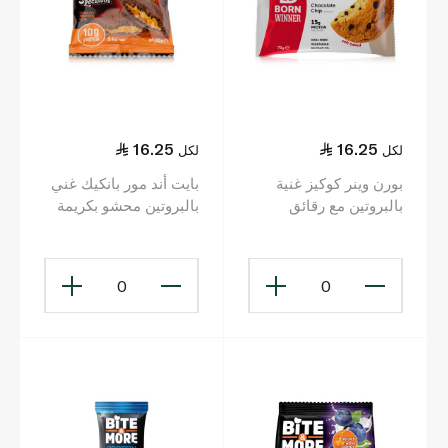
16.25
16.25
لكل
لكل
بورن وينر كوكيز غنية
بايت أند مور بانكيك غني
بالبروتين مع رقائق
بالبروتين محشو بكريمة
الشوكولاتة 60 غ
السبيكولوس 50 غ
0
0