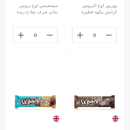
ووريور لوح البروتين
ميسفيتس لوح بروتين
كرانش بنكهة فطيرة
نباتي صرف بفادج زبدة
البانوفي 64 غ
الفول السوداني 50 غ
0
0