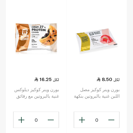
16.25
8.50
لكل
لكل
بورن وينر كوكيز مصل
بورن وينر كوكيز ديلوكس
اللبن غنية بالبروتين بنكهة
غنية بالبروتين مع رقائق
آيس كريم الفراولة 30 غ
الشوكولاتة 60 غ
0
0