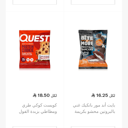
18.50
16.25
لكل
لكل
بايت أند مور بانكيك غني
كويست كوكي طري
بالبروتين محشو بكريمة
ومطاطي بزبدة الفول
الكوكيز 50 غ
السوداني وقطع
الشوكولاتة 59غ