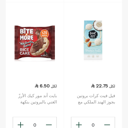
6.50
22.75
لكل
لكل
فيل فيت كرات بروتين
بايت أند مور كيك الأرزّ
بجوز الهند الملكي مع
الغني بالبروتين بنكهة
اللوز 63غ
الحليب بالشوكولاتة 18 غ
0
0