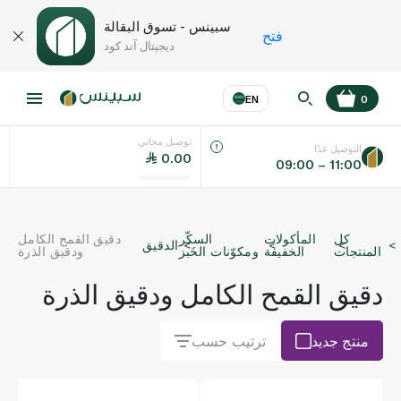
سبينس - تسوق البقالة
فتح
ديجيتال آند كود
EN
0
توصيل مجاني
عر
EN
اللغة
التوصيل غدًا
0.00
09:00 – 11:00
UAE
كل
المأكولات
السكّر
دقيق القمح الكامل
الدقيق
KSA
المنتجات
الخفيفة
ومكوّنات الخَبز
ودقيق الذرة
دقيق القمح الكامل ودقيق الذرة
منتج جديد
ترتيب حسب