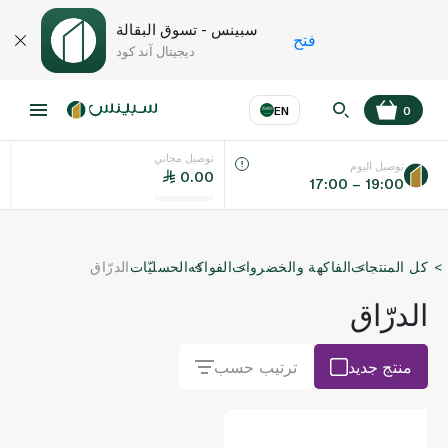
سبينس - تسوق البقالة
فتح
ديجيتال آند كود
EN
0
توصيل مجاني
عر
EN
اللغة
توصيل اليوم
0.00
17:00 – 19:00
UAE
كل المنتجات
الفاكهة والخضروات
الفواكه
الحسليّات
الدرّاق
KSA
الدرّاق
منتج جديد
ترتيب حسب