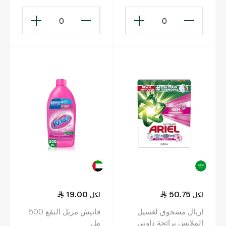
أوتوماتيكية 260 غ
مل
0
0
19.00
50.75
لكل
لكل
اريال مسحوق لغسيل
فانيش مزيل البقع 500
الملابس برائحة داوني
مل