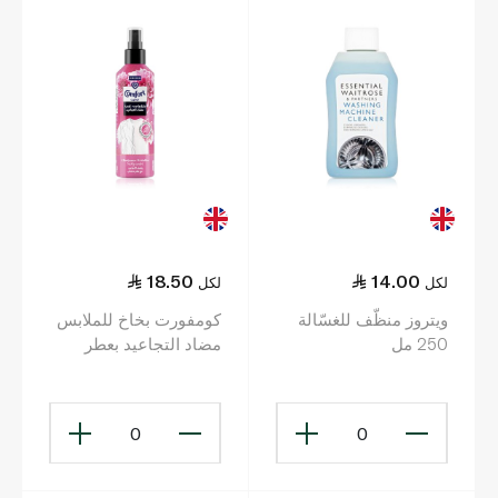
18.50
14.00
لكل
لكل
ويتروز منظّف للغسّالة
كومفورت بخاخ للملابس
250 مل
مضاد التجاعيد بعطر
الأوركيد 200 مل
0
0