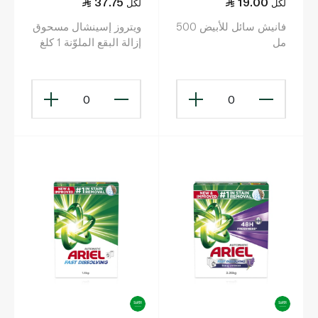
37.75
19.00
لكل
لكل
فانيش سائل للأبيض 500
ويتروز إسينشال مسحوق
مل
إزالة البقع الملوّنة 1 كلغ
0
0