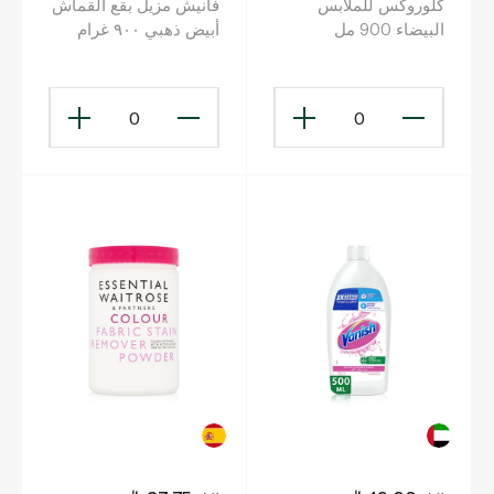
كلوروكس للملابس
فانيش مزيل بقع القماش
البيضاء 900 مل
أبيض ذهبي ٩٠٠ غرام
0
0