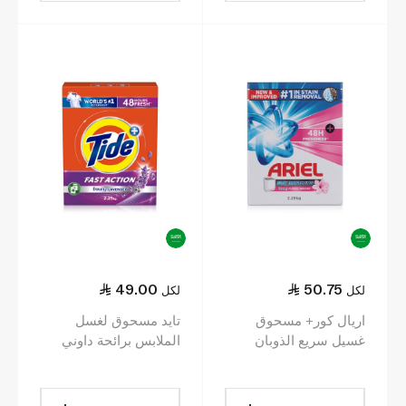
49.00
50.75
لكل
لكل
اريال كور+ مسحوق
تايد مسحوق لغسل
غسيل سريع الذوبان
الملابس برائحة داوني
برائحة داوني عبق الزهور
لافندر للغسالات
2.25 كلغ
الأوتوماتيكية 2.25 كلغ