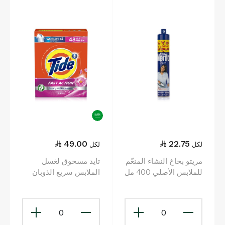
49.00
22.75
لكل
لكل
مريتو بخاخ النشاء المنعّم
تايد مسحوق لغسل
للملابس الأصلي 400 مل
الملابس سريع الذوبان
+ 25% مجاناً
برائحة انتعاش عبير داوني
للغسالات الأوتوماتيكية
2.25 كلغ
0
0