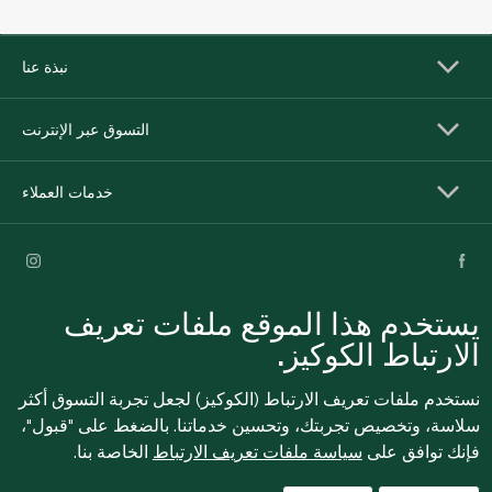
نبذة عنا
التسوق عبر الإنترنت
خدمات العملاء
يستخدم هذا الموقع ملفات تعريف
الارتباط الكوكيز.
نستخدم ملفات تعريف الارتباط (الكوكيز) لجعل تجربة التسوق أكثر
سلاسة، وتخصيص تجربتك، وتحسين خدماتنا. بالضغط على "قبول"،
للإبلاغ بشكل مجهول عن أي مخاوف تتعلق بمخالفة القوانين
فإنك توافق على
سياسة ملفات تعريف الارتباط
الخاصة بنا.
واللوائح أو الاشتباه في الاحتيال أو الفساد، يرجى إرسال بريد
ethics@spinneys.com
إلكتروني إلى