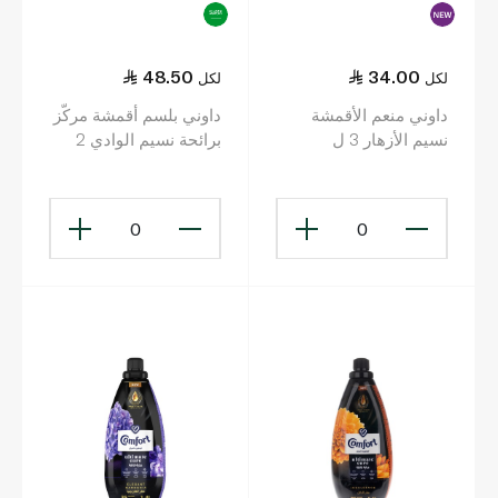
48.50
34.00
لكل
لكل
داوني منعم الأقمشة
داوني بلسم أقمشة مركّز
نسيم الأزهار 3 ل
برائحة نسيم الوادي 2
ليتر
0
0