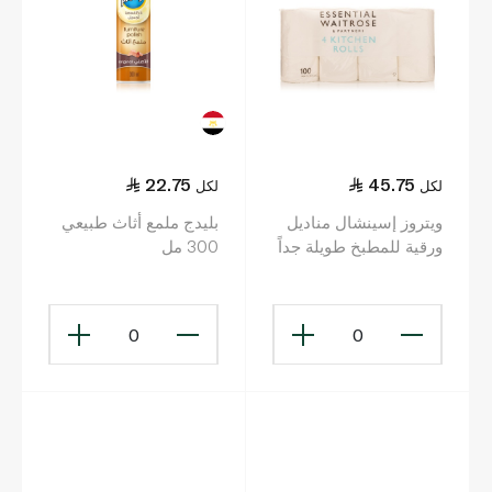
22.75
45.75
لكل
لكل
ويتروز إسينشال مناديل
بليدج ملمع أثاث طبيعي
ورقية للمطبخ طويلة جداً
300 مل
4 رول
0
0