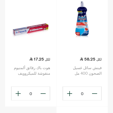
17.25
58.25
لكل
لكل
فينش سائل غسيل
هوت باك رقائق ألمنيوم
الصحون 400 مل
منقوشة للميكروويف
75قدم²
0
0