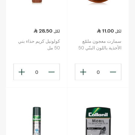
28.50
11.00
لكل
لكل
سمارت معجون ملمّع
كولونيل كريم حذاء بني
الأحذية باللون البنّي 50
50 مل
غ
0
0