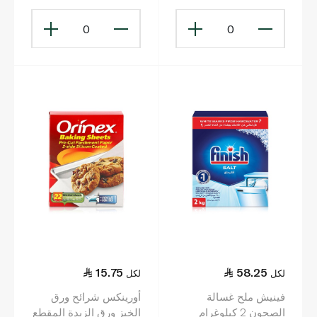
0
0
15.75
58.25
لكل
لكل
فينيش ملح غسالة
أورينكس شرائح ورق
الصحون 2 كيلوغرام
الخبز ورق الزبدة المقطع