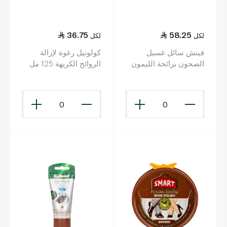
36.75
58.25
لكل
لكل
فينش سائل غسيل
كولونيل رغوة لإزالة
الصحون برائحة الليمون
الروائح الكريهة 125 مل
400 مل
0
0