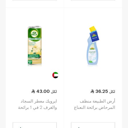
43.00
36.25
لكل
لكل
أرض الطبيعة منظف
ايرويك معطر السجاد
المرحاض برائحة النعناع
والغرف 2 في 1 برائحة
الفلفلي 750 مل
الفانيلا 500 غ