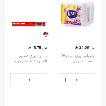
15.75
34.25
لكل
لكل
اونو بلَس ورق مطبخ 28
دايموند ورق قصدير
سنتم × 12 رول
المنيوم 37.5 قدم مربع
0
0