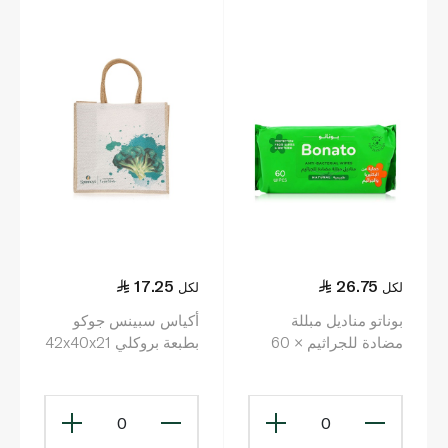
17.25
26.75
لكل
لكل
بوناتو مناديل مبللة
أكياس سبينس جوكو
مضادة للجراثيم × 60
بطبعة بروكلي 42x40x21
سم
0
0