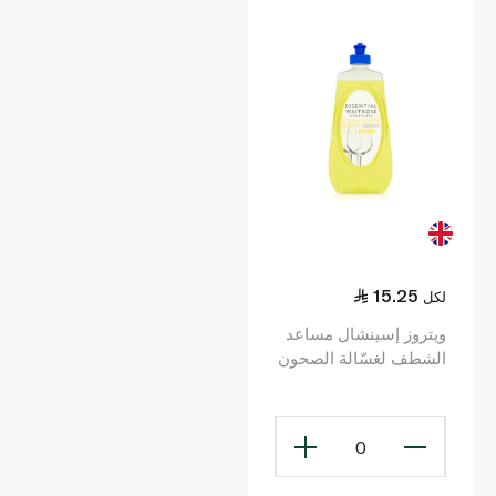
15.25
لكل
ويتروز إسينشال مساعد
الشطف لغسّالة الصحون
برائحة الحامض 500 مل
0