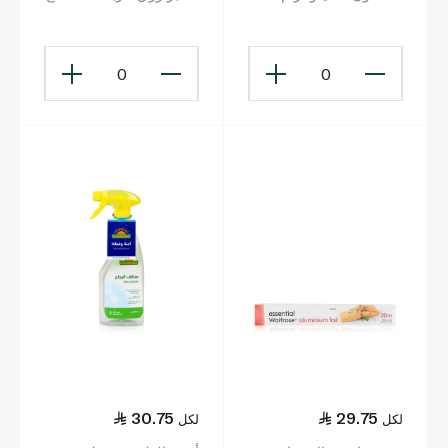
مغطى بالسيليكون من
الجانبين × 22
0
0
30.75
29.75
لكل
لكل