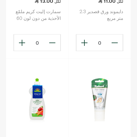
13.00
11.00
لكل
لكل
دايموند ورق قصدير 2.3
سمارت إليت كريم ملمّع
متر مربع
الأحذية من دون لون 60
مل
0
0