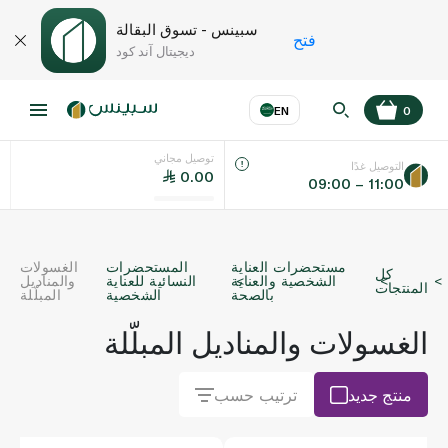
سبينس - تسوق البقالة
فتح
ديجيتال آند كود
EN
0
توصيل مجاني
عر
EN
اللغة
التوصيل غدًا
0.00
09:00 – 11:00
UAE
مستحضرات العناية
المستحضرات
الغسولات
كل
KSA
الشخصية والعناية
النسائية للعناية
والمناديل
المنتجات
بالصحة
الشخصية
المبلّلة
الغسولات والمناديل المبلّلة
منتج جديد
ترتيب حسب