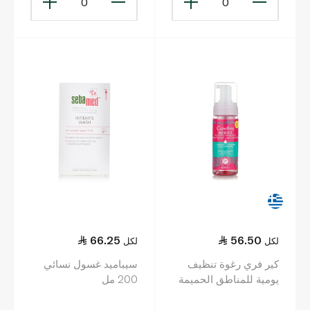
0
0
66.25
56.50
لكل
لكل
كير فري رغوة تنظيف
سيباميد غسول نسائي
يومية للمناطق الحميمة
200 مل
من بالشاي الأخضر
والألوفيرا 150 مل