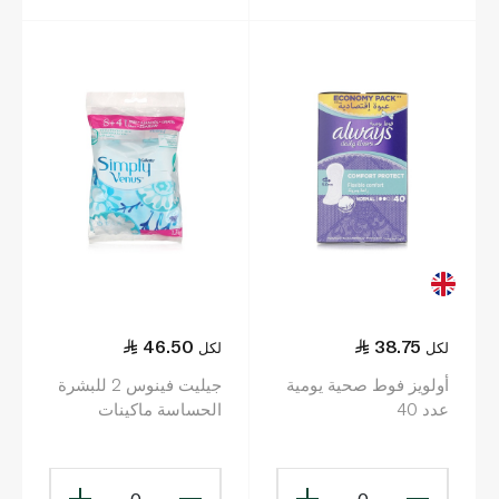
46.50
38.75
لكل
لكل
أولويز فوط صحية يومية
جيليت فينوس 2 للبشرة
عدد 40
الحساسة ماكينات
الحلاقة أحادية الاستخدام
8 ماكينات + 4
0
0