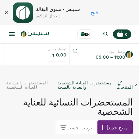
سبينس - تسوق البقالة
فتح
ديجيتال آند كود
EN
0
توصيل مجاني
عر
EN
اللغة
توصيل اليوم
0.00
09:00 – 11:00
UAE
كل
مستحضرات العناية الشخصية
المستحضرات النسائية
KSA
المنتجات
والعناية بالصحة
للعناية الشخصية
المستحضرات النسائية للعناية
الشخصية
منتج جديد
ترتيب حسب