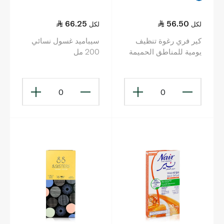
66.25
56.50
لكل
لكل
كير فري رغوة تنظيف
سيباميد غسول نسائي
يومية للمناطق الحميمة
200 مل
من بالشاي الأخضر
والألوفيرا 150 مل
0
0