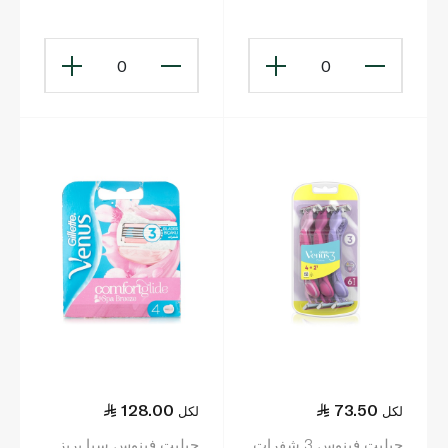
واحدة × 3
0
0
128.00
73.50
لكل
لكل
جيليت فينوس 3 شفرات
جيليت فينوس سبا بريز