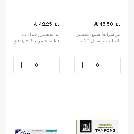
42.25
45.50
لكل
لكل
نير شرائط شمع للجسم
آند سيسترز سدادات
بالحليب والعسل x 20
قطنية عضوية x 16 (تدفق
خفيف إلى متوسط)
0
0