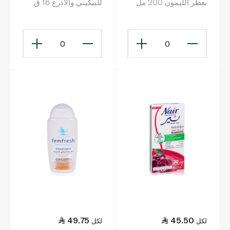
بعطر الليمون 200 مل
للبيكيني والأذرع 16 ق
0
0
49.75
45.50
لكل
لكل