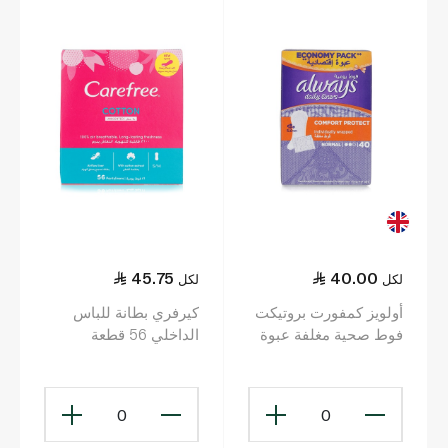
45.75
40.00
لكل
لكل
أولويز كمفورت بروتيكت
كيرفري بطانة للباس
فوط صحية مغلفة عبوة
الداخلي 56 قطعة
اقتصادية عدد 40
0
0