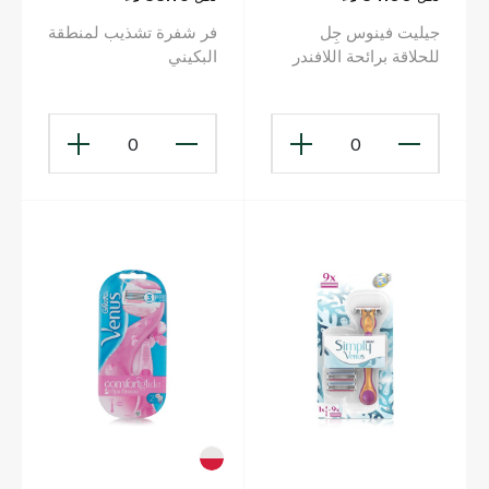
جيليت فينوس جِل
فر شفرة تشذيب لمنطقة
للحلاقة برائحة اللافندر
البكيني
للبشرة الحساسة 200
مل
0
0