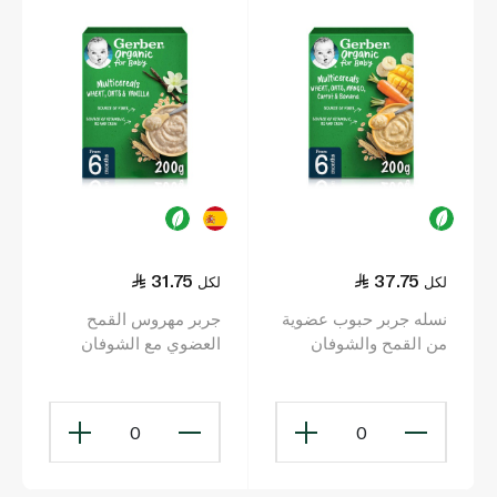
31.75
37.75
لكل
لكل
نسله جربر حبوب عضوية
جربر مهروس القمح
من القمح والشوفان
العضوي مع الشوفان
بنكهة المانجو والجزر
والفانيليا 200 غرام
200 غ (6+ أشهر)
0
0