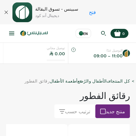
سبينس - تسوق البقالة
فتح
ديجيتال آند كود
EN
0
توصيل مجاني
عر
EN
اللغة
التوصيل غدًا
0.00
09:00 – 11:00
UAE
كل المنتجات
الأطفال والرُضع
أطعمة الأطفال
رقائق الفطور
KSA
رقائق الفطور
منتج جديد
ترتيب حسب