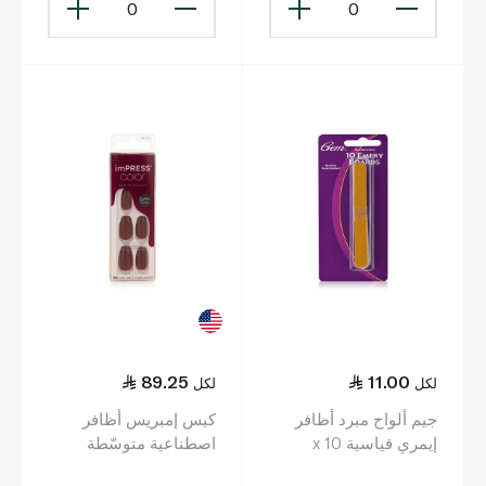
0
0
89.25
11.00
لكل
لكل
جيم ألواح مبرد أظافر
كيس إمبريس أظافر
إيمري قياسية x 10
اصطناعية متوسّطة
الطول ومربّعة الشكل