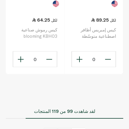
64.25
89.25
لكل
لكل
كيس إمبريس أظافر
كيس رموش صناعية
اصطناعية متوسّطة
blooming KBH03
الطول ومربّعة الشكل
بلون البيج الفاتح
0
0
لقد شاهدت
99
من 119 المنتجات