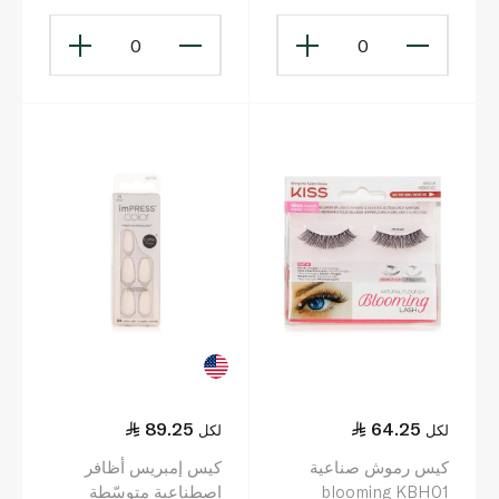
باللون الأحمر الداكن
0
0
89.25
64.25
لكل
لكل
كيس رموش صناعية
كيس إمبريس أظافر
blooming KBH01
اصطناعية متوسّطة