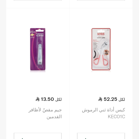
13.50
52.25
لكل
لكل
كيس أداة ثني الرموش
جيم مقصّ لأظافر
KECO1C
القدمين