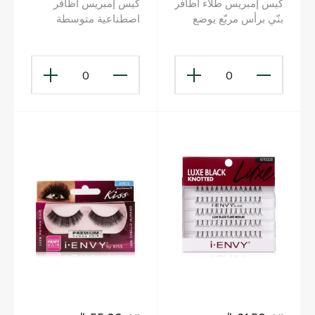
كيس إمبريس طلاء أظافر
كيس إمبريس أظافر
بنّي برأس مربّع يوضع
اصطناعية متوسطة
بالضغط 30 ظفراً
الطول ومربّعة الشكل
Imc507c
باللون الأسود مع أشرطة
لاصقة 30 ظفراً قصيراً
0
0