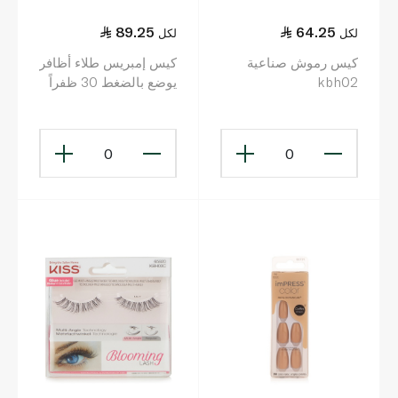
89.25
64.25
لكل
لكل
كيس رموش صناعية
كيس إمبريس طلاء أظافر
kbh02
يوضع بالضغط 30 ظفراً
متوسط الحجم
0
0