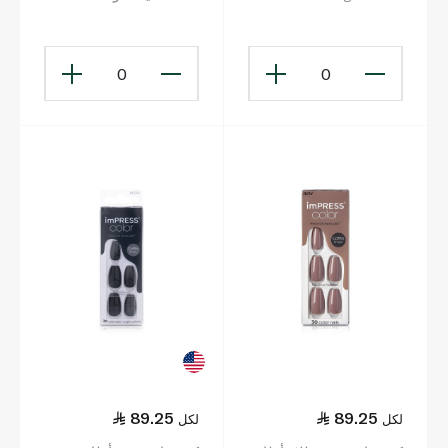
الطول ومربّعة الشكل
باللون الأبيض
0
0
89.25
89.25
لكل
لكل