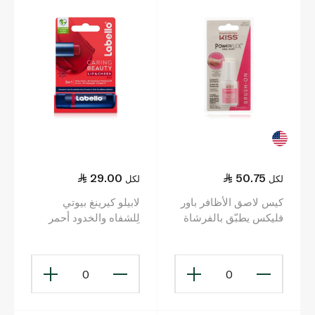
29.00
50.75
لكل
لكل
كيس لاصق الأظافر باور
لابيلو كيرينغ بيوتي
فليكس يطبّق بالفرشاة
لِلشفاه والخدود أحمر
إس بي إف30 4.8 غ
0
0