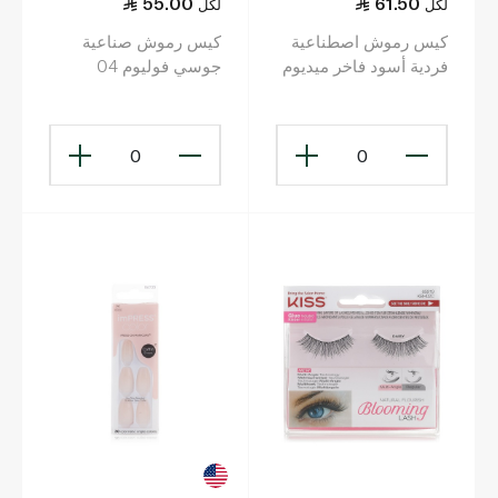
55.00
61.50
لكل
لكل
كيس رموش اصطناعية
كيس رموش صناعية
فردية أسود فاخر ميديوم
جوسي فوليوم 04
فلير
0
0