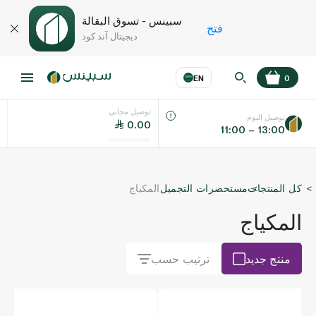
سبينس - تسوق البقالة
فتح
ديجيتال آند كود
EN
0
توصيل مجاني
عر
EN
اللغة
توصيل اليوم
0.00
11:00 – 13:00
UAE
كل المنتجات
مستحضرات التجميل
المكياج
KSA
المكياج
منتج جديد
ترتيب حسب