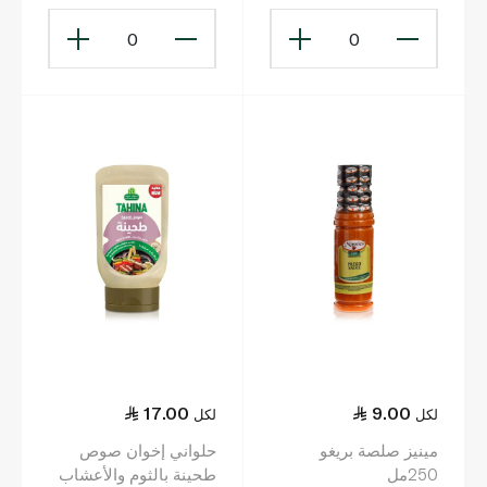
0
0
17.00
9.00
لكل
لكل
مينيز صلصة بريغو
حلواني إخوان صوص
250مل
طحينة بالثوم والأعشاب