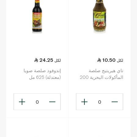
24.25
10.50
لكل
لكل
تاي هيريتيج صلصة
إندوفود صلصة صويا
المأكولات البحرية 200
(معتدلة) 625 مل
مل
0
0