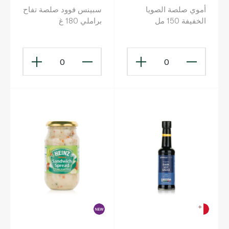
أموي صلصة الصويا
سبينس فوود صلصة تفاح
الخفيفة 150 مل
براملي 180 غ
0
0