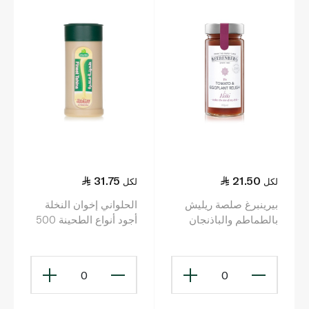
31.75
21.50
لكل
لكل
بيرينبرغ صلصة ريليش
الحلواني إخوان النخلة
بالطماطم والباذنجان
أجود أنواع الطحينة 500
300مل
غرام
0
0