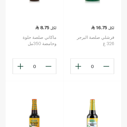
8.75
16.75
لكل
لكل
فرشلي صلصة البرجر
ماكاتي صلصة حلوة
326 غ
وحامضة 350مل
0
0