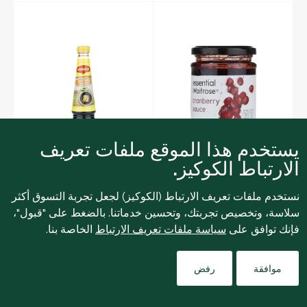
يستخدم هذا الموقع ملفات تعريف
الارتباط الكوكيز.
نستخدم ملفات تعريف الارتباط (الكوكيز) لجعل تجربة التسوق أكثر
13.00
29.75
لكل
لكل
سلاسة، وتخصيص تجربتك، وتحسين خدماتنا. بالضغط على "قبول"،
ويتروز إسينشال صلصة
ماجي صلصة الصويا 300
فإنك توافق على
سياسة ملفات تعريف الارتباط
الخاصة بنا.
الكرانبيري 305 غ
مل
Filters
موافقة
رفض
0
0