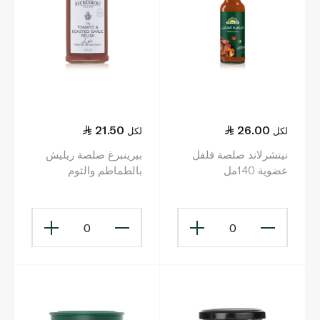
21.50
26.00
لكل
لكل
نيتشرلاند صلصة فلفل
بيرينبرغ صلصة ريليش
عضوية 140مل
بالطماطم والثوم
المحمص 300مل
0
0