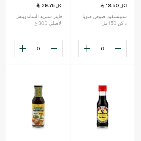
29.75
18.50
لكل
لكل
سبينسفود صوص صويا
هاينز سبريد الساندويتش
داكن 150 مل
الأصلي 300 غ
0
0