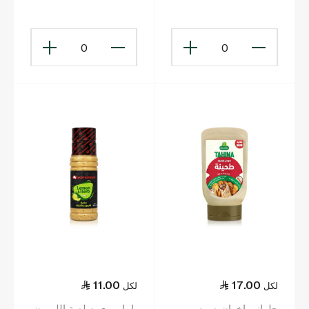
370 غ
0
0
11.00
17.00
لكل
لكل
حلواني إخوان صوص
ياماموري صلصة الليمون