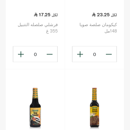
17.25
23.25
لكل
لكل
كيكومان صلصة صويا
فرشلي صلصله التتبيل
148مل
355 غ
0
0