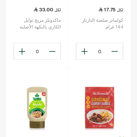
33.00
17.75
لكل
لكل
كولمانز صلصة التارتار
ماكدونلز مزيج توابل
144 غرام
الكاري بالنكهة الأصلية
200 غ
0
0