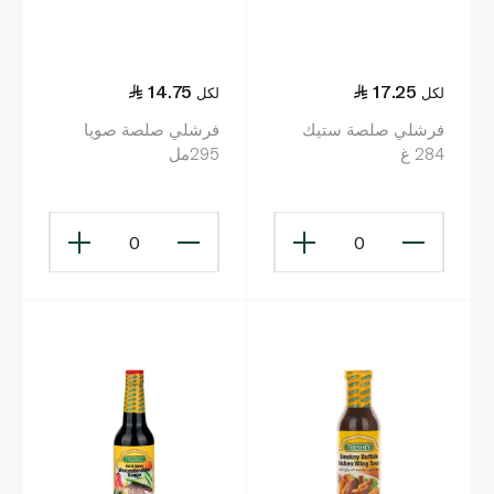
14.75
17.25
لكل
لكل
فرشلي صلصة ستيك
فرشلي صلصة صويا
284 غ
295مل
0
0