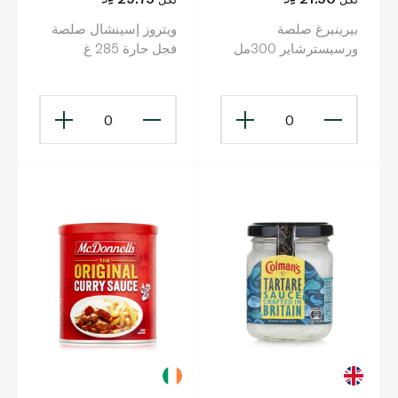
بيرينبرغ صلصة
ويتروز إسينشال صلصة
ورسيسترشاير 300مل
فجل حارة 285 غ
0
0