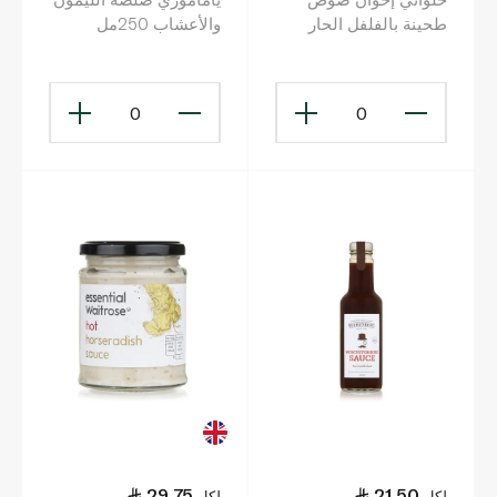
طحينة بالفلفل الحار
والأعشاب 250مل
370 غ
0
0
29.75
21.50
لكل
لكل