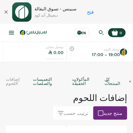
سبينس - تسوق البقالة
فتح
ديجيتال آند كود
EN
0
توصيل مجاني
عر
EN
اللغة
توصيل اليوم
0.00
17:00 – 19:00
UAE
كل
المأكولات
التغميسات
إضافات
KSA
المنتجات
الخفيفة
والصلصات
اللحوم
إضافات اللحوم
منتج جديد
ترتيب حسب