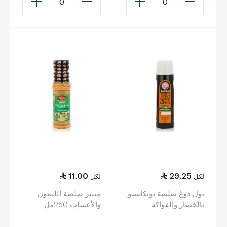
0
0
11.00
29.25
لكل
لكل
بول دوغ صلصة تونكاتسو
مينيز صلصة الليمون
بالخضار والفواكه
والأعشاب 250مل
500مل