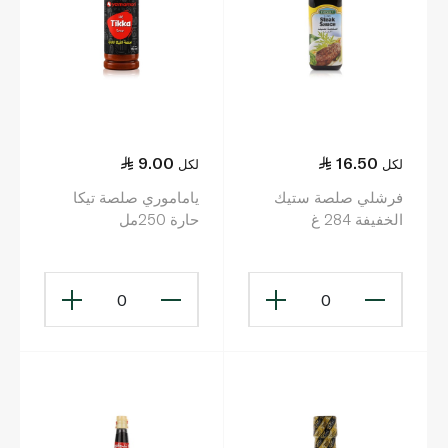
9.00
16.50
لكل
لكل
فرشلي صلصة ستيك
ياماموري صلصة تيكا
الخفيفة 284 غ
حارة 250مل
0
0