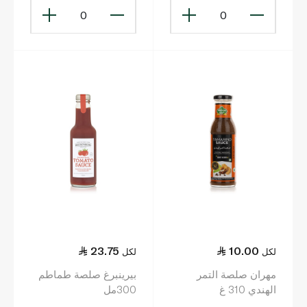
0
0
23.75
10.00
لكل
لكل
مهران صلصة التمر
بيرينبرغ صلصة طماطم
الهندي 310 غ
300مل