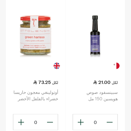
73.25
21.00
لكل
لكل
سبينسفود صوص
أوتولينغي معجون حاريسا
هويسين 150 مل
خضراء بالفلفل الأخضر
الحار 170 غ
0
0