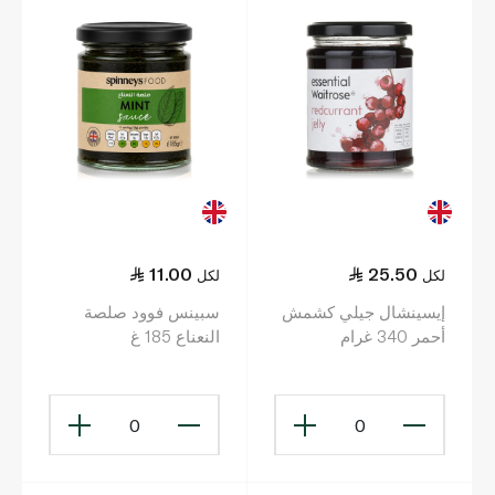
11.00
25.50
لكل
لكل
إيسينشال جيلي كشمش
سبينس فوود صلصة
أحمر 340 غرام
النعناع 185 غ
0
0