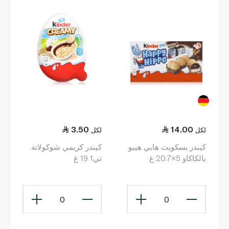
3.50
14.00
لكل
لكل
كيندر بسكويت هابي هيبو
كيندر كريمي شوكولاتة
بالكاكاو 5×20.7 غ
تي1 19 غ
0
0