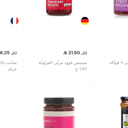
6.25
21.50
لكل
لكل
سبينس فوود مربّى 4 فواكه
سبينس فوود مربّى الفراولة
340 غ
جرام