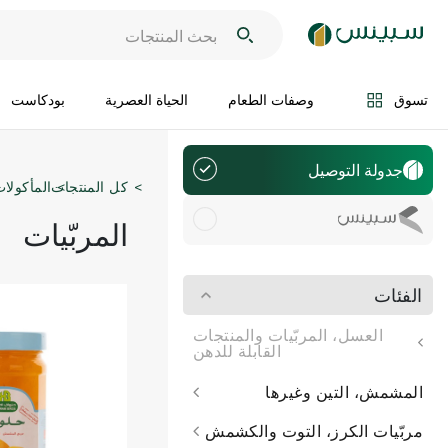
تسوق
وصفات الطعام
الحياة العصرية
بودكاست
جدولة التوصيل
كل المنتجات
المأكولات
سويفت
المربّيات
الفئات
العسل، المربّيات والمنتجات
القابلة للدهن
المشمش، التين وغيرها
مربّيات الكرز، التوت والكشمش