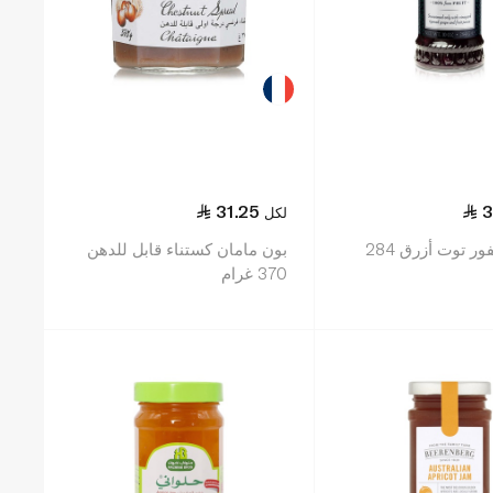
31.25
3
لكل
سانت دالفور توت أزرق 284
بون مامان كستناء قابل للدهن
370 غرام