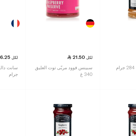
6.25
21.50
لكل
لكل
م
سبينس فوود مربّى توت العليق
340 غ
جرام