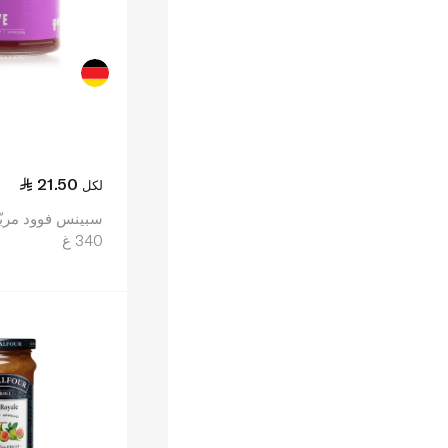
21.50
لكل
340 غ