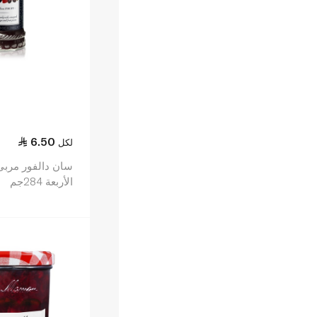
6.50
لكل
سان دالفور مربى 
الأربعة 284جم