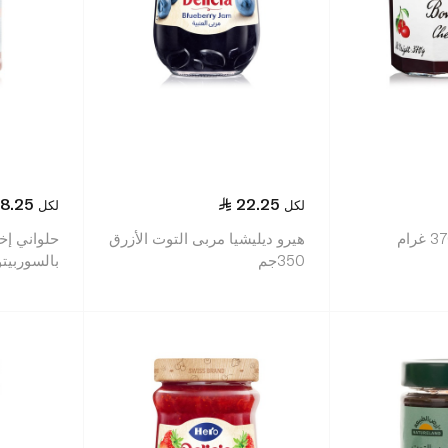
18.25
22.25
لكل
لكل
هيرو ديليشيا مربى التوت الأزرق
حلواني إخ
350جم
بالسوربيتول 0