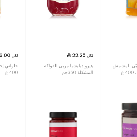
6.00
22.25
لكل
لكل
بّى المشمش
هيرو ديليشيا مربى الفواكه
حلواني إخ
غ
المشكلة 350جم
400 غ