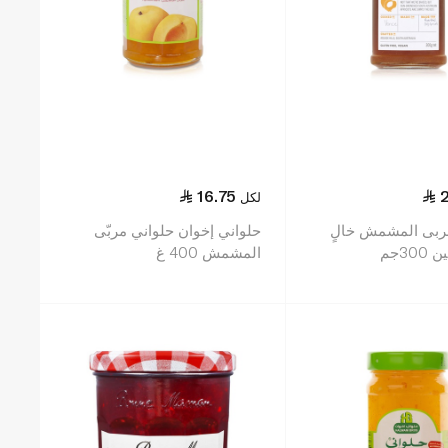
16.75
لكل
مربى المشمش خالٍ
حلواني إخوان حلواني مربّى
30جم
المشمش 400 غ