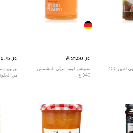
25.75
21.50
لكل
لكل
حلواني إخوان مربى التين 400
سبينس فوود مربّى المشمش
بيرنبيرغ 
340 غ
من الجلوتين 0