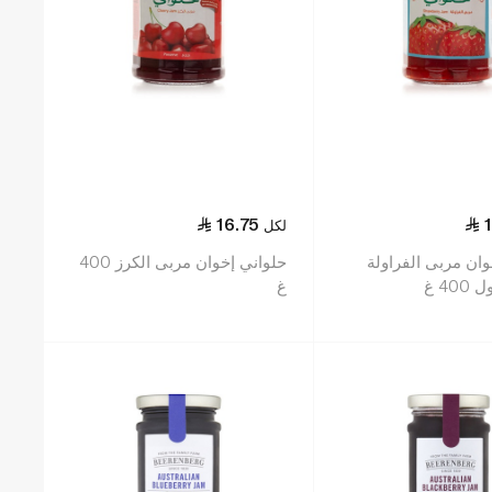
16.75
لكل
وان مربى الفراولة
حلواني إخوان مربى الكرز 400
40 غ
غ