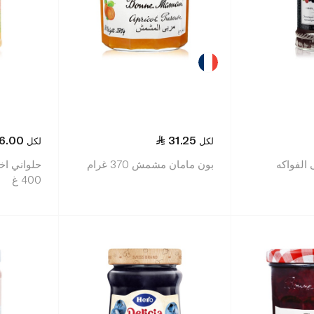
6.00
31.25
لكل
لكل
الفواكه
بون مامان مشمش 370 غرام
حلواني اخ
400 غ