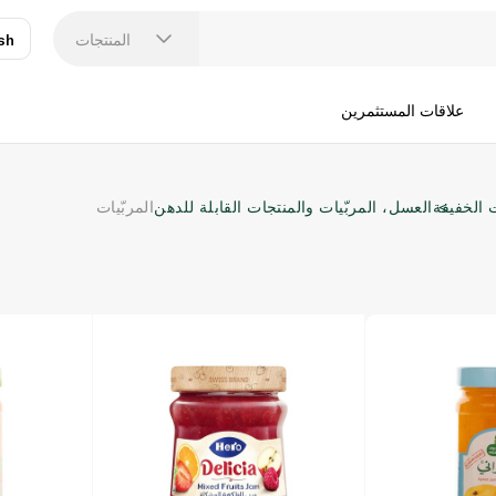
المنتجات
sh
عر
N
علاقات المستثمرين
 الخفيفة
العسل، المربّيات والمنتجات القابلة للدهن
المربّيات