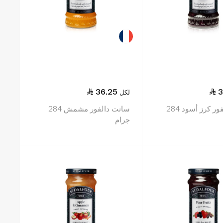
36.25
3
لكل
سانت دالفور كرز أسود 284
سانت دالفور مشمش 284
جرام