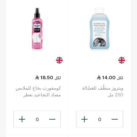
18.50
14.00
لكل
لكل
ويتروز منظّف للغسّالة
كومفورت بخاخ للملابس
250 مل
مضاد التجاعيد بعطر
الأوركيد 200 مل
0
0