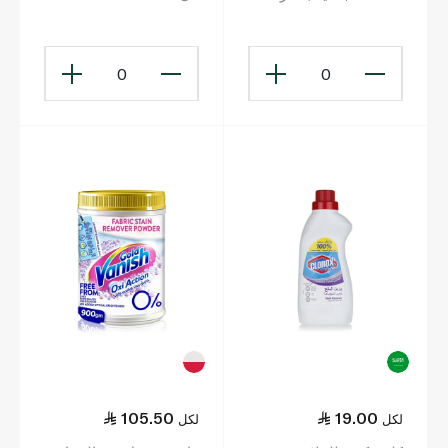
السوسن والياسمين 200
مل
0
0
105.50
19.00
لكل
لكل