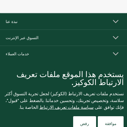
نبذة عنا
التسوق عبر الإنترنت
خدمات العملاء
يستخدم هذا الموقع ملفات تعريف
الارتباط الكوكيز.
نستخدم ملفات تعريف الارتباط (الكوكيز) لجعل تجربة التسوق أكثر
سلاسة، وتخصيص تجربتك، وتحسين خدماتنا. بالضغط على "قبول"،
فإنك توافق على
سياسة ملفات تعريف الارتباط
الخاصة بنا.
للإبلاغ بشكل مجهول عن أي مخاوف تتعلق بمخالفة القوانين
Filters
واللوائح أو الاشتباه في الاحتيال أو الفساد، يرجى إرسال بريد
موافقة
رفض