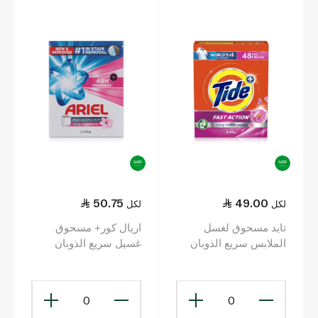
50.75
49.00
لكل
لكل
تايد مسحوق لغسل
اريال كور+ مسحوق
الملابس سريع الذوبان
غسيل سريع الذوبان
برائحة انتعاش عبير داوني
برائحة داوني عبق الزهور
للغسالات الأوتوماتيكية
2.25 كلغ
2.25 كلغ
0
0