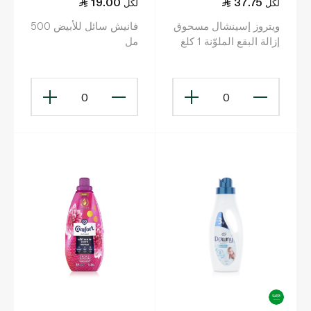
19.00
37.75
لكل
لكل
ويتروز إسينشال مسحوق
فانيش سائل للأبيض 500
إزالة البقع الملوّنة 1 كلغ
مل
0
0