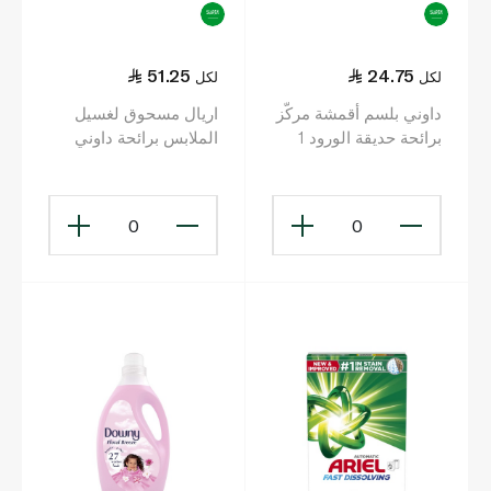
51.25
24.75
لكل
لكل
داوني بلسم أقمشة مركّز
اريال مسحوق لغسيل
برائحة حديقة الورود 1
الملابس برائحة داوني
ليتر
انتعاش اللافندر للغسالات
الأوتوماتيكية 2.25 كل
0
0