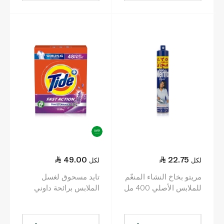
49.00
22.75
لكل
لكل
مريتو بخاخ النشاء المنعّم
تايد مسحوق لغسل
للملابس الأصلي 400 مل
الملابس برائحة داوني
+ 25% مجاناً
لافندر للغسالات
الأوتوماتيكية 2.25 كلغ