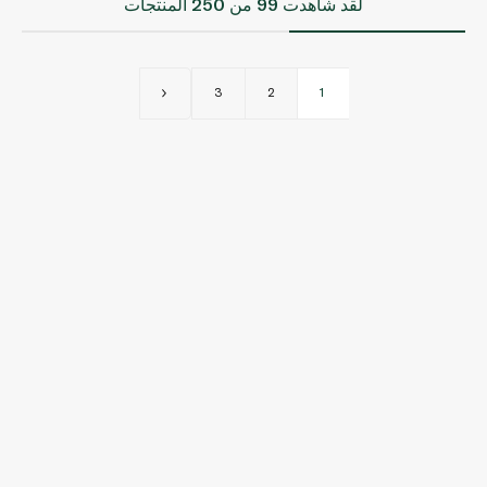
لقد شاهدت
99
من 250 المنتجات
3
2
1