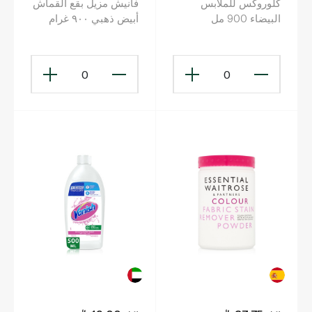
كلوروكس للملابس
فانيش مزيل بقع القماش
البيضاء 900 مل
أبيض ذهبي ٩٠٠ غرام
0
0