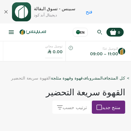
سبينس - تسوق البقالة
فتح
ديجيتال آند كود
EN
0
توصيل مجاني
عر
EN
اللغة
التوصيل غدًا
0.00
09:00 – 11:00
UAE
كل المنتجات
المشروبات
قهوة وقهوة مثلجة
القهوة سريعة التحضير
KSA
القهوة سريعة التحضير
منتج جديد
ترتيب حسب