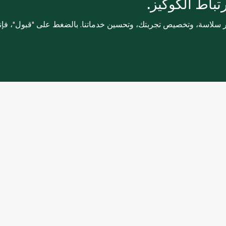
باط الكوكيز.
ثر سلاسة، وتخصيص تجربتك، وتحسين خدماتنا. بالضغط على "قبول"، فإ
خدمات العملاء
التسوق عبر الإنترن
تواصل معنا
الأسئلة الشائعة
بوابة الشركة
الشروط والأحكام
وظائف
سياسة الخصوصية
تحديثات الامتثال والتنظيمية
سياسة ملفات تعرت
الأخلاقيات والامتثا