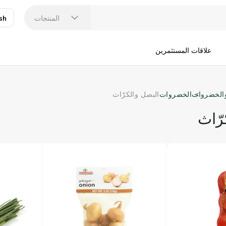
المنتجات
sh
عر
N
علاقات المستثمرين
والخضروات
الخضروات
البصل والكرّاث
رّاث