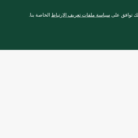
نك توافق على
سياسة ملفات تعريف الارتباط
الخاصة بنا.
ت
نبذة عنا
عن سبينس
قصتنا
أخبار
باط
دعونا نعمل بشكل أفضل معا
ل
مواقع المتاجر