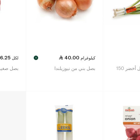
16.25
40.00
كيلوغرام
لكل
!
سبينس فوود بصل أخضر 150
بصل بني من نيوزيلندا
بصل صغير 250 غر