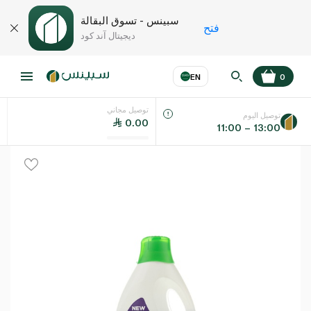
سبينس - تسوق البقالة
فتح
ديجيتال آند كود
EN
0
توصيل مجاني
عر
EN
اللغة
توصيل اليوم
0.00
11:00 – 13:00
UAE
KSA