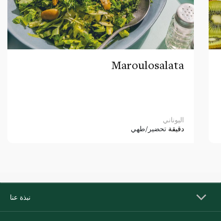
Maroulosalata
اليوناني
دقيقة
تحضير/طهي
نبذة عنا