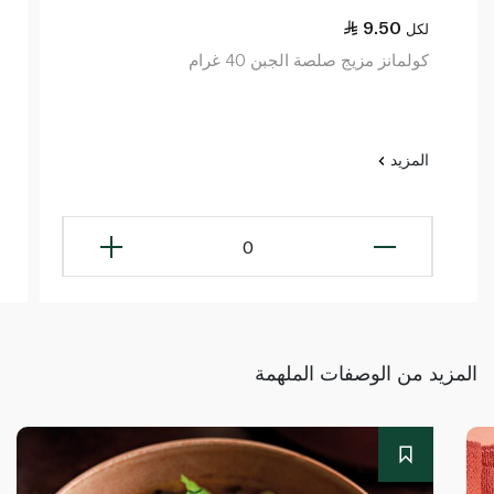
9.50
لكل
كولمانز مزيج صلصة الجبن 40 غرام
المزيد
0
المزيد من الوصفات الملهمة