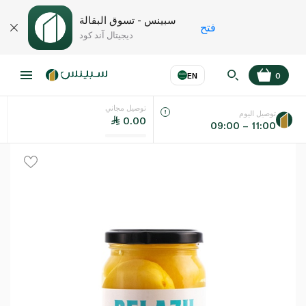
سبينس - تسوق البقالة
فتح
ديجيتال آند كود
EN
0
توصيل مجاني
عر
EN
اللغة
توصيل اليوم
0.00
09:00 – 11:00
UAE
KSA